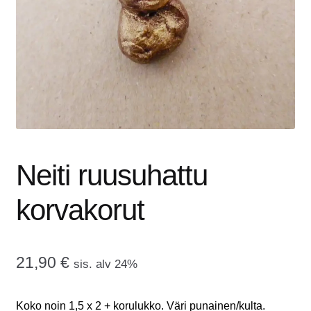
tason
OTA YHTEYTTÄ
valikko
GALLERIA
MAINOSMÖRKÖ
Laajenna
OSTOSKORI
alemman
tason
Neiti ruusuhattu
valikko
korvakorut
21,90
€
sis. alv 24%
Koko noin 1,5 x 2 + korulukko. Väri punainen/kulta.