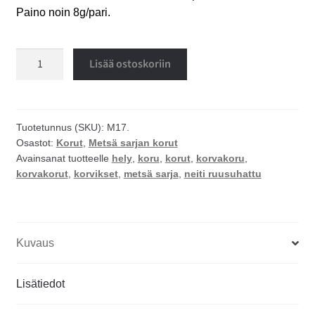
Paino noin 8g/pari.
Neiti
Lisää ostoskoriin
ruusuhattu
korvakorut
määrä
Tuotetunnus (SKU):
M17.
Osastot:
Korut
,
Metsä sarjan korut
Avainsanat tuotteelle
hely
,
koru
,
korut
,
korvakoru
,
korvakorut
,
korvikset
,
metsä sarja
,
neiti ruusuhattu
Kuvaus
Lisätiedot