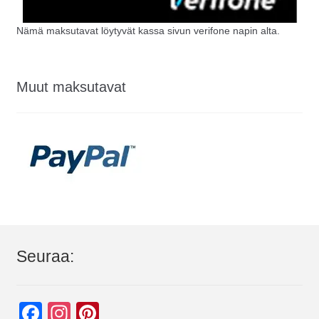
Nämä maksutavat löytyvät kassa sivun verifone napin alta.
Muut maksutavat
Seuraa:
F
In
Pi