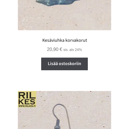
Kesäviuhka korvakorut
20,90
€
sis. alv 24%
Lisää ostoskoriin