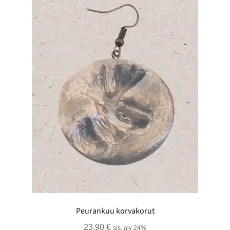
Peurankuu korvakorut
23,90
€
sis. alv 24%