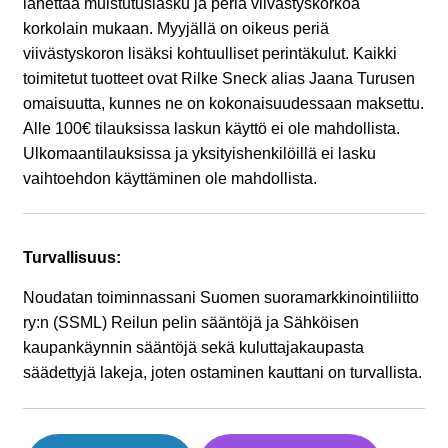
lähettää muistutuslasku ja periä viivästyskorkoa
korkolain mukaan. Myyjällä on oikeus periä
viivästyskoron lisäksi kohtuulliset perintäkulut. Kaikki
toimitetut tuotteet ovat Rilke Sneck alias Jaana Turusen
omaisuutta, kunnes ne on kokonaisuudessaan maksettu.
Alle 100€ tilauksissa laskun käyttö ei ole mahdollista.
Ulkomaantilauksissa ja yksityishenkilöillä ei lasku
vaihtoehdon käyttäminen ole mahdollista.
Turvallisuus:
Noudatan toiminnassani Suomen suoramarkkinointiliitto
ry:n (SSML) Reilun pelin sääntöjä ja Sähköisen
kaupankäynnin sääntöjä sekä kuluttajakaupasta
säädettyjä lakeja, joten ostaminen kauttani on turvallista.