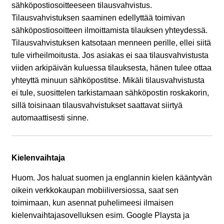
sähköpostiosoitteeseen tilausvahvistus.
Tilausvahvistuksen saaminen edellyttää toimivan
sähköpostiosoitteen ilmoittamista tilauksen yhteydessä.
Tilausvahvistuksen katsotaan menneen perille, ellei siitä
tule virheilmoitusta. Jos asiakas ei saa tilausvahvistusta
viiden arkipäivän kuluessa tilauksesta, hänen tulee ottaa
yhteyttä minuun sähköpostitse. Mikäli tilausvahvistusta
ei tule, suosittelen tarkistamaan sähköpostin roskakorin,
sillä toisinaan tilausvahvistukset saattavat siirtyä
automaattisesti sinne.
Kielenvaihtaja
Huom. Jos haluat suomen ja englannin kielen kääntyvän
oikein verkkokaupan mobiiliversiossa, saat sen
toimimaan, kun asennat puhelimeesi ilmaisen
kielenvaihtajasovelluksen esim. Google Playsta ja