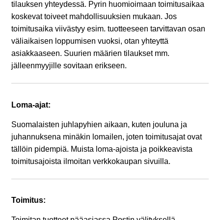
tilauksen yhteydessä. Pyrin huomioimaan toimitusaikaa
koskevat toiveet mahdollisuuksien mukaan. Jos
toimitusaika viivästyy esim. tuotteeseen tarvittavan osan
väliaikaisen loppumisen vuoksi, otan yhteyttä
asiakkaaseen. Suurien määrien tilaukset mm.
jälleenmyyjille sovitaan erikseen.
Loma-ajat:
Suomalaisten juhlapyhien aikaan, kuten jouluna ja
juhannuksena minäkin lomailen, joten toimitusajat ovat
tällöin pidempiä. Muista loma-ajoista ja poikkeavista
toimitusajoista ilmoitan verkkokaupan sivuilla.
Toimitus:
Toimitan tuotteet pääasiassa Postin välityksellä.