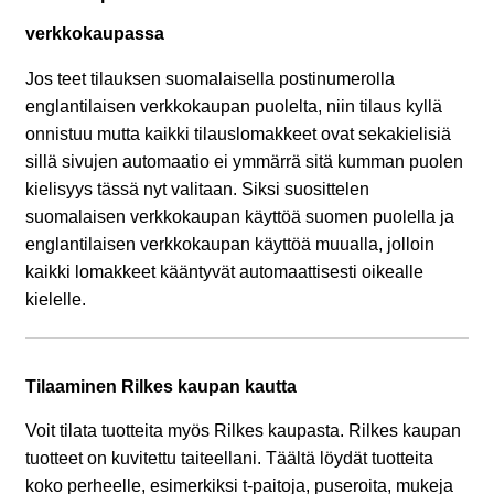
verkkokaupassa
MAINOSMÖRKÖ
Jos teet tilauksen suomalaisella postinumerolla
Laajenna
englantilaisen verkkokaupan puolelta, niin tilaus kyllä
OSTOSKORI
alemman
onnistuu mutta kaikki tilauslomakkeet ovat sekakielisiä
tason
sillä sivujen automaatio ei ymmärrä sitä kumman puolen
valikko
kielisyys tässä nyt valitaan. Siksi suosittelen
suomalaisen verkkokaupan käyttöä suomen puolella ja
englantilaisen verkkokaupan käyttöä muualla, jolloin
kaikki lomakkeet kääntyvät automaattisesti oikealle
kielelle.
Tilaaminen Rilkes kaupan kautta
Voit tilata tuotteita myös Rilkes kaupasta. Rilkes kaupan
tuotteet on kuvitettu taiteellani. Täältä löydät tuotteita
koko perheelle, esimerkiksi t-paitoja, puseroita, mukeja