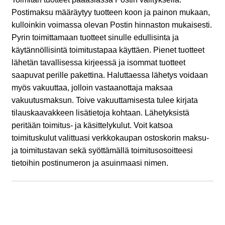
Postimaksu määräytyy tuotteen koon ja painon mukaan,
kulloinkin voimassa olevan Postin hinnaston mukaisesti.
Pyrin toimittamaan tuotteet sinulle edullisinta ja
käytännöllisintä toimitustapaa käyttäen. Pienet tuotteet
lähetän tavallisessa kirjeessä ja isommat tuotteet
saapuvat perille pakettina. Haluttaessa lähetys voidaan
myös vakuuttaa, jolloin vastaanottaja maksaa
vakuutusmaksun. Toive vakuuttamisesta tulee kirjata
tilauskaavakkeen lisätietoja kohtaan. Lähetyksistä
peritään toimitus- ja käsittelykulut. Voit katsoa
toimituskulut valittuasi verkkokaupan ostoskorin maksu-
ja toimitustavan sekä syöttämällä toimitusosoitteesi
tietoihin postinumeron ja asuinmaasi nimen.