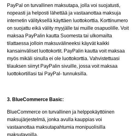
PayPal on turvallinen maksutapa, jolla voi suojatusti,
nopeasti ja helposti lähettää ja vastaanottaa maksuja
internetin välityksellä käyttäen luottokorttia. Korttinumero
on suojattu eikä välity myyjälle tai muille osapuolille. Voit
maksaa PayPalin kautta Suomesta tai ulkomailta
tilattaessa jolloin maksuvälineeksi käyvät kaikki
kansainväliset luottokortit. PayPalin kautta voit maksaa
myös mikäli sinulla ei ole luottokorttia. Vahvistettuasi
tilauksen siirryt PayPalin sivuille, jossa voit maksaa
luottokortillasi tai PayPal- tunnuksilla.
3. BlueCommerce Basic:
BlueCommerce on turvallinen ja helppokäyttöinen
maksujärjestelmä, jonka avulla kauppias voi
vastaanottaa maksutapahtumia monipuolisilla
maksutavoilla.