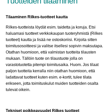
Tuotteiden tilaaminen
Toimituskulut
Tilaaminen Rilkes-tuotteet kautta
Tuotteiden jälleenmyynti
Rilkes-tuotteista löydät esim. taidetta ja koruja. Etsi
Rekisteriseloste
haluamasi tuotteet verkkokaupan tuoteryhmistä (Rilkes
tuotteet) kautta ja lisää ne ostoskoriisi. Kirjoita sitten
Korujen hoito ja solmut
toimitusosoitteesi ja valitse itsellesi sopivin maksutapa.
Otathan huomioon, että valmistan tuotteita tilausten
Laajenna
RILKES KAUPPA
mukaan. Tällöin tuote on tilaustuote jolla on
alemman
varastotuotetta pitempi toimitusaika. Huom. Jos tilaat
tason
Laajenna
paljon tuotteita kerralla niin otathan huomioon, että
RILKES TUOTTEET
valikko
alemman
ladattavat tuotteet kuten esim. e-kortit, tulee tilata
tason
Laajenna
erikseen, jotta toimituskulut muiden tuotteiden osalta
PALVELUT
valikko
alemman
tulevat oikein.
tason
OTA YHTEYTTÄ
valikko
GALLERIA
Tekniset poikkeavuudet Rilkes tuotteet