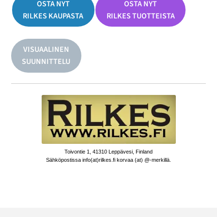
OSTA NYT
OSTA NYT
RILKES KAUPASTA
RILKES TUOTTEISTA
VISUAALINEN
SUUNNITTELU
Toivontie 1, 41310 Leppävesi, Finland
Sähköpostissa info(at)rilkes.fi korvaa (at) @-merkillä.