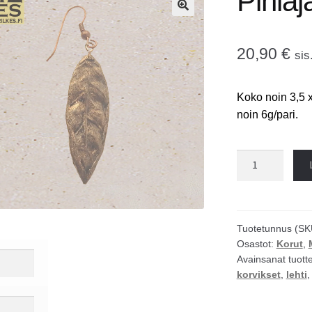
Pihlaj
🔍
20,90
€
sis
Koko noin 3,5 x
noin 6g/pari.
Pihlaja
korvakorut
määrä
Tuotetunnus (SK
Osastot:
Korut
,
Avainsanat tuott
korvikset
,
lehti