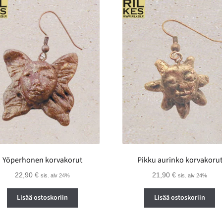
Yöperhonen korvakorut
Pikku aurinko korvakoru
22,90
€
21,90
€
sis. alv 24%
sis. alv 24%
Lisää ostoskoriin
Lisää ostoskoriin