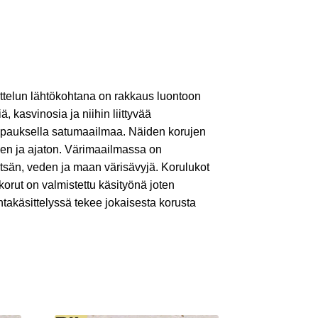
ttelun lähtökohtana on rakkaus luontoon
iä, kasvinosia ja niihin liittyvää
ripauksella satumaailmaa. Näiden korujen
nen ja ajaton. Värimaailmassa on
etsän, veden ja maan värisävyjä. Korulukot
 korut on valmistettu käsityönä joten
ntakäsittelyssä tekee jokaisesta korusta