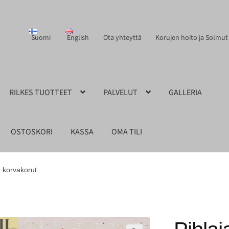
Suomi
English
Ota yhteyttä
Korujen hoito ja Solmut
RILKES TUOTTEET
PALVELUT
GALLERIA
OSTOSKORI
KASSA
OMA TILI
a korvakorut