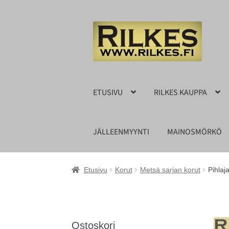
Siirry
Siirry
navigointiin
sisältöön
ETUSIVU
RILKES KAUPPA
JÄLLEENMYYNTI
MAINOSMÖRKÖ
Etusivu
Korut
Metsä sarjan korut
Pihlaj
Ostoskori