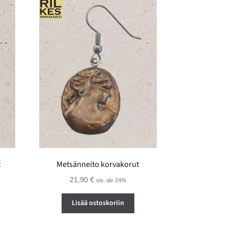
t
Metsänneito korvakorut
21,90
€
sis. alv 24%
Lisää ostoskoriin