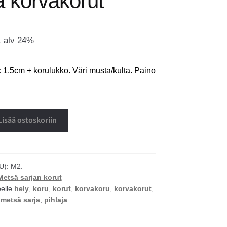
a korvakorut
. alv 24%
 1,5cm + korulukko. Väri musta/kulta. Paino
Lisää ostoskoriin
U):
M2.
Metsä sarjan korut
eelle
hely
,
koru
,
korut
,
korvakoru
,
korvakorut
,
,
metsä sarja
,
pihlaja