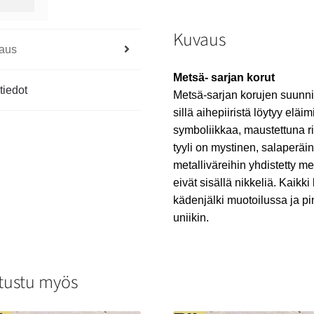
Kuvaus
aus
Metsä- sarjan korut
tiedot
Metsä-sarjan korujen suunni
sillä aihepiiristä löytyy eläim
symboliikkaa, maustettuna 
tyyli on mystinen, salaperäi
metalliväreihin yhdistetty m
eivät sisällä nikkeliä. Kaikki
kädenjälki muotoilussa ja pi
uniikin.
tustu myös