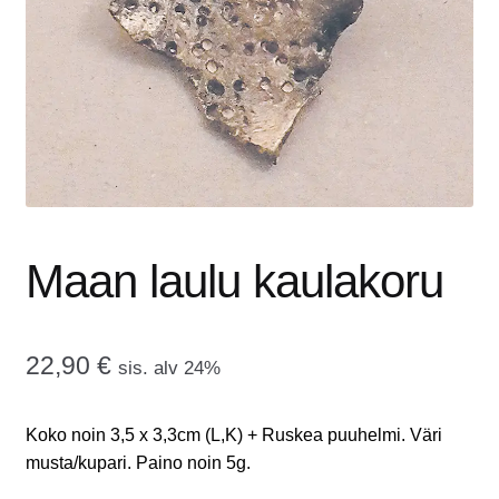
tason
OTA YHTEYTTÄ
valikko
GALLERIA
MAINOSMÖRKÖ
Laajenna
OSTOSKORI
alemman
tason
Maan laulu kaulakoru
valikko
22,90
€
sis. alv 24%
Koko noin 3,5 x 3,3cm (L,K) + Ruskea puuhelmi. Väri
musta/kupari. Paino noin 5g.