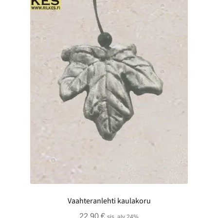
Vaahteranlehti kaulakoru
22,90
€
sis. alv 24%