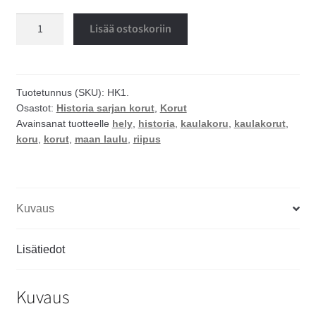
Maan
Lisää ostoskoriin
laulu
kaulakoru
määrä
Tuotetunnus (SKU):
HK1.
Osastot:
Historia sarjan korut
,
Korut
Avainsanat tuotteelle
hely
,
historia
,
kaulakoru
,
kaulakorut
,
koru
,
korut
,
maan laulu
,
riipus
Kuvaus
Lisätiedot
Kuvaus