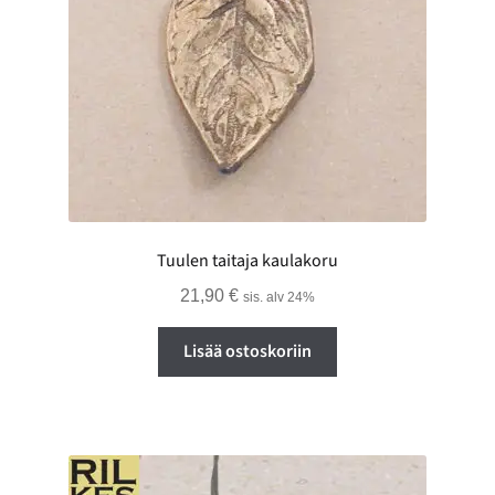
Tuulen taitaja kaulakoru
21,90
€
sis. alv 24%
Lisää ostoskoriin