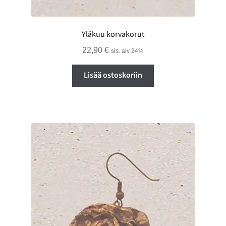
Yläkuu korvakorut
22,90
€
sis. alv 24%
Lisää ostoskoriin