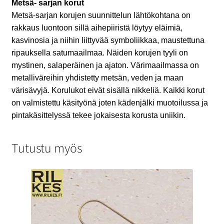
Metsä- sarjan korut
Metsä-sarjan korujen suunnittelun lähtökohtana on
rakkaus luontoon sillä aihepiiristä löytyy eläimiä,
kasvinosia ja niihin liittyvää symboliikkaa, maustettuna
ripauksella satumaailmaa. Näiden korujen tyyli on
mystinen, salaperäinen ja ajaton. Värimaailmassa on
metalliväreihin yhdistetty metsän, veden ja maan
värisävyjä. Korulukot eivät sisällä nikkeliä. Kaikki korut
on valmistettu käsityönä joten kädenjälki muotoilussa ja
pintakäsittelyssä tekee jokaisesta korusta uniikin.
Tutustu myös