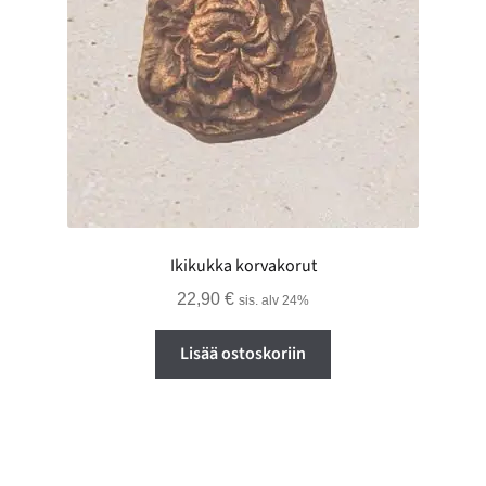
Ikikukka korvakorut
22,90
€
sis. alv 24%
Lisää ostoskoriin