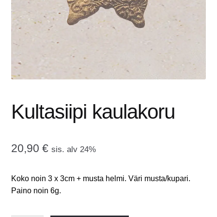
tason
OTA YHTEYTTÄ
valikko
GALLERIA
MAINOSMÖRKÖ
Laajenna
OSTOSKORI
alemman
Kultasiipi kaulakoru
tason
valikko
20,90
€
sis. alv 24%
Koko noin 3 x 3cm + musta helmi. Väri musta/kupari.
Paino noin 6g.