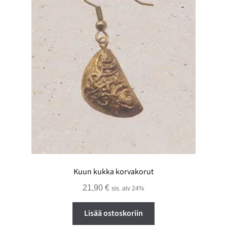
Kuun kukka korvakorut
21,90
€
sis. alv 24%
Lisää ostoskoriin