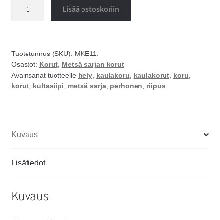
Kultasiipi
Lisää ostoskoriin
kaulakoru
määrä
Tuotetunnus (SKU):
MKE11.
Osastot:
Korut
,
Metsä sarjan korut
Avainsanat tuotteelle
hely
,
kaulakoru
,
kaulakorut
,
koru
,
korut
,
kultasiipi
,
metsä sarja
,
perhonen
,
riipus
Kuvaus
Lisätiedot
Kuvaus