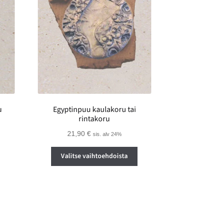
u
Egyptinpuu kaulakoru tai
rintakoru
21,90
€
sis. alv 24%
Tällä
Valitse vaihtoehdoista
tuotteella
on
useampi
muunnelma.
Voit
tehdä