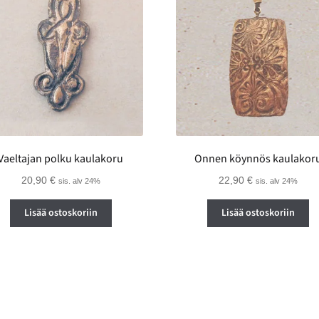
Vaeltajan polku kaulakoru
Onnen köynnös kaulakor
20,90
€
22,90
€
sis. alv 24%
sis. alv 24%
Lisää ostoskoriin
Lisää ostoskoriin