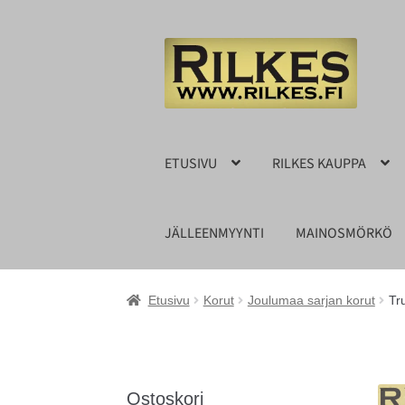
Siirry
Siirry
navigointiin
sisältöön
ETUSIVU
RILKES KAUPPA
JÄLLEENMYYNTI
MAINOSMÖRKÖ
Etusivu
Korut
Joulumaa sarjan korut
Tr
Ostoskori