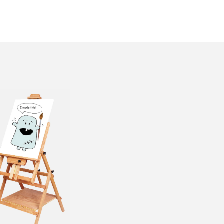
valinnat
tuotteen
sivulla.