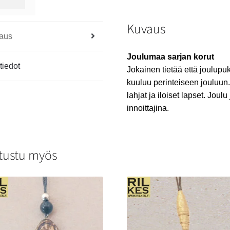
Kuvaus
aus
Joulumaa sarjan korut
tiedot
Jokainen tietää että joulup
kuuluu perinteiseen jouluun.
lahjat ja iloiset lapset. Joul
innoittajina.
tustu myös