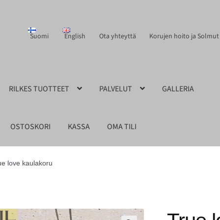
Suomi
English
Ota yhteyttä
Korujen hoito ja Solmut
RILKES TUOTTEET
PALVELUT
GALLERIA
OSTOSKORI
KASSA
OMA TILI
ue love kaulakoru