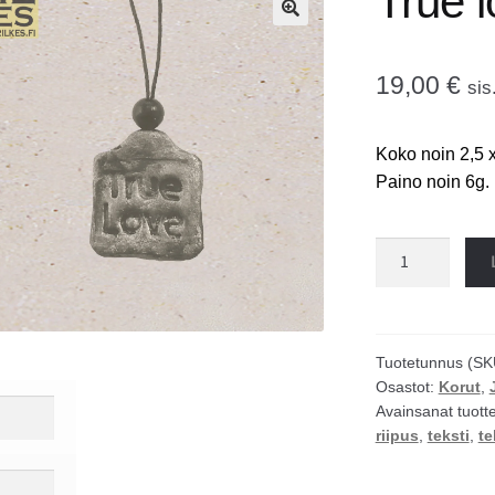
True 
🔍
19,00
€
sis
Koko noin 2,5 
Paino noin 6g.
True
love
kaulakoru
määrä
Tuotetunnus (SK
Osastot:
Korut
,
Avainsanat tuott
riipus
,
teksti
,
te