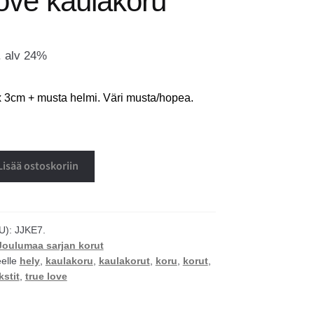
love kaulakoru
. alv 24%
x 3cm + musta helmi. Väri musta/hopea.
Lisää ostoskoriin
U):
JJKE7.
Joulumaa sarjan korut
eelle
hely
,
kaulakoru
,
kaulakorut
,
koru
,
korut
,
kstit
,
true love