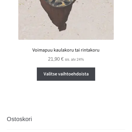
Voimapuu kaulakoru tai rintakoru
21,90
€
sis. alv 24%
Tällä
Valitse vaihtoehdoista
tuotteella
on
useampi
muunnelma.
Voit
tehdä
Ostoskori
valinnat
tuotteen