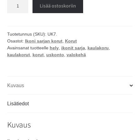
Valokehä
Lisää ostoskoriin
kaulakoru
määrä
Tuotetunnus (SKU):
UK7.
Osastot:
Ikoni sarjan korut
,
Korut
Avainsanat tuotteelle
hely
,
ikonit sarja
,
kaulakoru
,
kaulakorut
,
korut
,
uskonto
,
valokehä
Kuvaus
Lisätiedot
Kuvaus