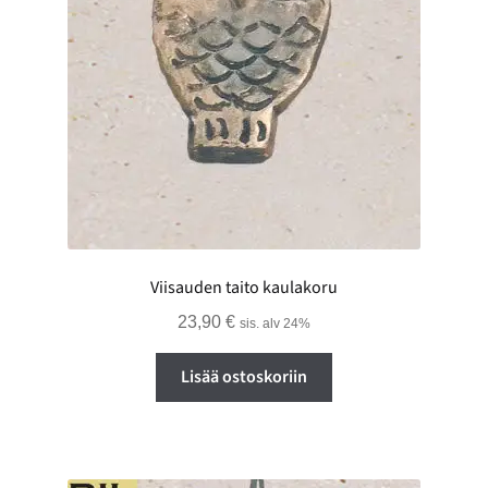
Viisauden taito kaulakoru
23,90
€
sis. alv 24%
Lisää ostoskoriin