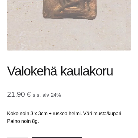
tason
OTA YHTEYTTÄ
valikko
GALLERIA
MAINOSMÖRKÖ
Laajenna
OSTOSKORI
alemman
Valokehä kaulakoru
tason
valikko
21,90
€
sis. alv 24%
Koko noin 3 x 3cm + ruskea helmi. Väri musta/kupari.
Paino noin 8g.