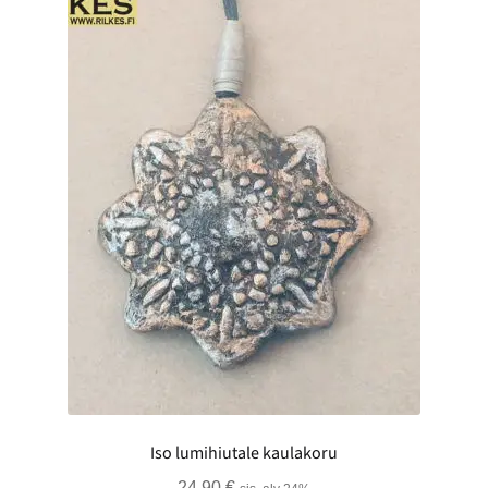
Iso lumihiutale kaulakoru
24,90
€