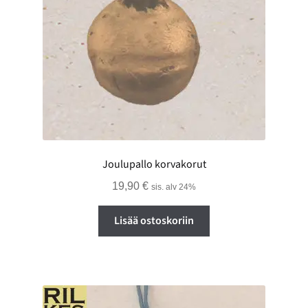
Joulupallo korvakorut
19,90
€
sis. alv 24%
Lisää ostoskoriin