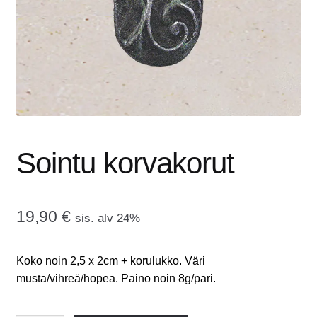
tason
OTA YHTEYTTÄ
valikko
GALLERIA
MAINOSMÖRKÖ
Laajenna
OSTOSKORI
alemman
Sointu korvakorut
tason
valikko
19,90
€
sis. alv 24%
Koko noin 2,5 x 2cm + korulukko. Väri
musta/vihreä/hopea. Paino noin 8g/pari.