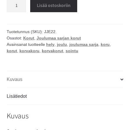
Sointu
Lisää ostoskoriin
korvakorut
määrä
Tuotetunnus (SKU):
JJE22.
Osastot:
Korut
,
Joulumaa sarjan korut
Avainsanat tuotteelle
hely
,
joulu
,
joulumaa sarja
,
koru
,
korut
,
korvakoru
,
korvakorut
,
sointu
Kuvaus
Lisätiedot
Kuvaus