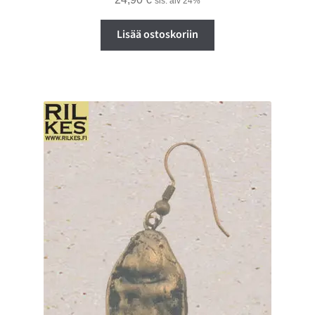
sis. alv 24%
Lisää ostoskoriin