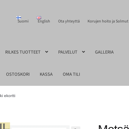
Suomi
English
Ota yhteyttä
Korujen hoito ja Solmut
RILKES TUOTTEET
PALVELUT
GALLERIA
OSTOSKORI
KASSA
OMA TILI
i ekortti