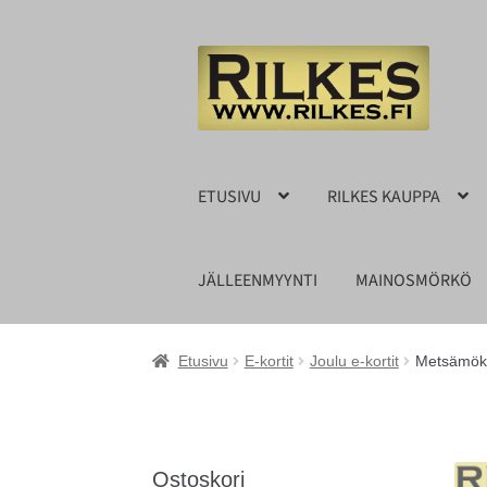
Siirry
Siirry
navigointiin
sisältöön
ETUSIVU
RILKES KAUPPA
JÄLLEENMYYNTI
MAINOSMÖRKÖ
Etusivu
E-kortit
Joulu e-kortit
Metsämökk
Ostoskori