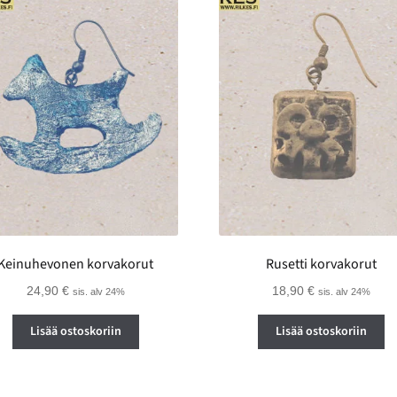
Keinuhevonen korvakorut
Rusetti korvakorut
24,90
€
18,90
€
sis. alv 24%
sis. alv 24%
Lisää ostoskoriin
Lisää ostoskoriin