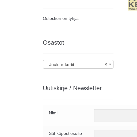
Ostoskori on tyhjä.
Osastot
Joulu e-kortit
×
Uutiskirje / Newsletter
Nimi
Sähköpostiosoite