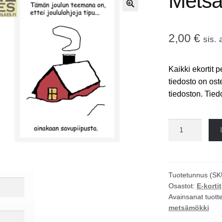
Metsä
🔍
2,00
€
sis. 
Kaikki ekortit p
tiedosto on ost
tiedoston. Tie
Metsämökki
ekortti
määrä
Tuotetunnus (SK
Osastot:
E-kortit
Avainsanat tuott
metsämökki