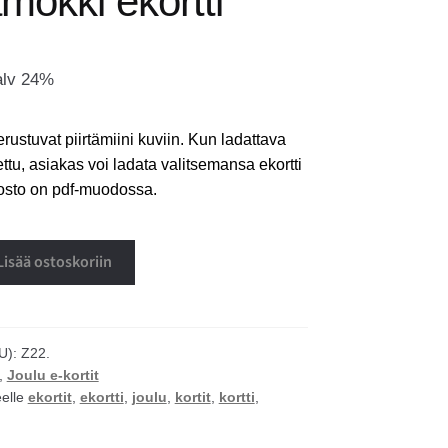
mökki ekortti
alv 24%
erustuvat piirtämiini kuviin. Kun ladattava
ettu, asiakas voi ladata valitsemansa ekortti
dosto on pdf-muodossa.
Lisää ostoskoriin
U):
Z22.
,
Joulu e-kortit
eelle
ekortit
,
ekortti
,
joulu
,
kortit
,
kortti
,