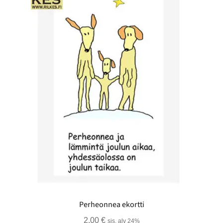
Perheonnea ekortti
2,00
€
sis. alv 24%