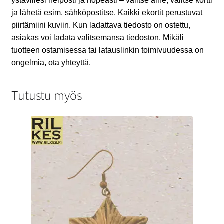
ystävillesi helposti ja nopeasti – valitse aihe, valitse kortti
ja lähetä esim. sähköpostitse. Kaikki ekortit perustuvat
piirtämiini kuviin. Kun ladattava tiedosto on ostettu,
asiakas voi ladata valitsemansa tiedoston. Mikäli
tuotteen ostamisessa tai latauslinkin toimivuudessa on
ongelmia, ota yhteyttä.
Tutustu myös