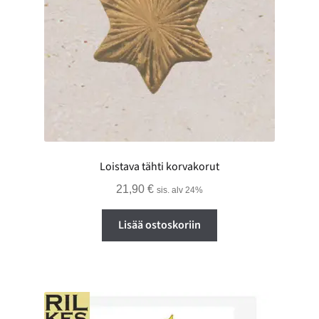
Loistava tähti korvakorut
21,90
€
sis. alv 24%
Lisää ostoskoriin