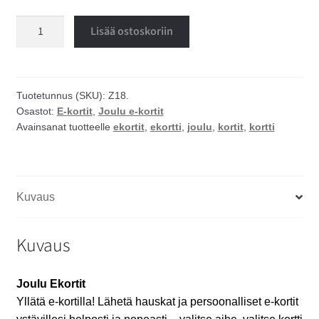
Tosi
Lisää ostoskoriin
kiltti
joulu
ekortti
määrä
Tuotetunnus (SKU):
Z18.
Osastot:
E-kortit
,
Joulu e-kortit
Avainsanat tuotteelle
ekortit
,
ekortti
,
joulu
,
kortit
,
kortti
Kuvaus
Kuvaus
Joulu Ekortit
Yllätä e-kortilla! Lähetä hauskat ja persoonalliset e-kortit