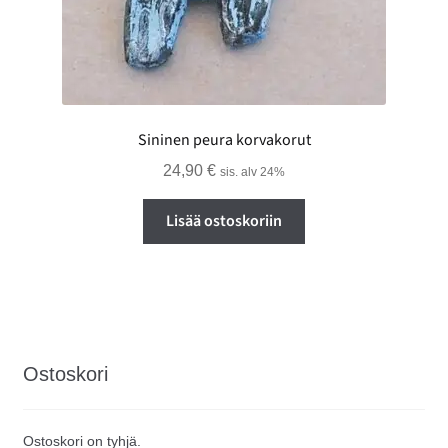
Sininen peura korvakorut
24,90
€
sis. alv 24%
Lisää ostoskoriin
Ostoskori
Ostoskori on tyhjä.