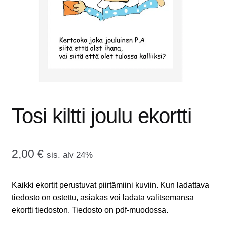
tason
OTA YHTEYTTÄ
valikko
GALLERIA
MAINOSMÖRKÖ
Laajenna
OSTOSKORI
alemman
Tosi kiltti joulu ekortti
tason
valikko
2,00
€
sis. alv 24%
Kaikki ekortit perustuvat piirtämiini kuviin. Kun ladattava
tiedosto on ostettu, asiakas voi ladata valitsemansa
ekortti tiedoston. Tiedosto on pdf-muodossa.