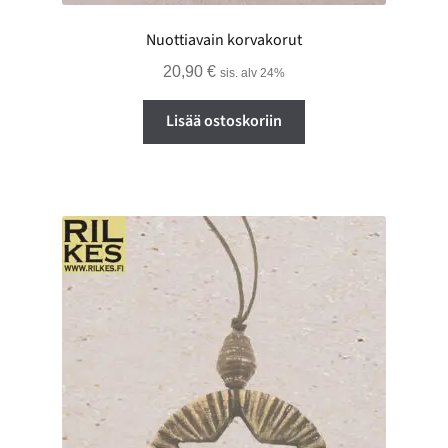
Nuottiavain korvakorut
20,90
€
sis. alv 24%
Lisää ostoskoriin