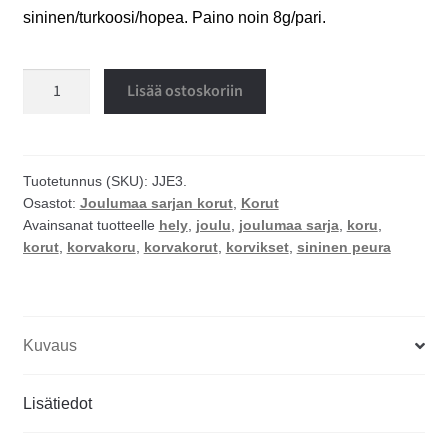
sininen/turkoosi/hopea. Paino noin 8g/pari.
Sininen
Lisää ostoskoriin
peura
korvakorut
määrä
Tuotetunnus (SKU):
JJE3.
Osastot:
Joulumaa sarjan korut
,
Korut
Avainsanat tuotteelle
hely
,
joulu
,
joulumaa sarja
,
koru
,
korut
,
korvakoru
,
korvakorut
,
korvikset
,
sininen peura
Kuvaus
Lisätiedot