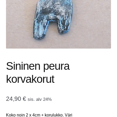
tason
OTA YHTEYTTÄ
valikko
GALLERIA
MAINOSMÖRKÖ
Laajenna
OSTOSKORI
alemman
tason
Sininen peura
valikko
korvakorut
24,90
€
sis. alv 24%
Koko noin 2 x 4cm + korulukko. Väri