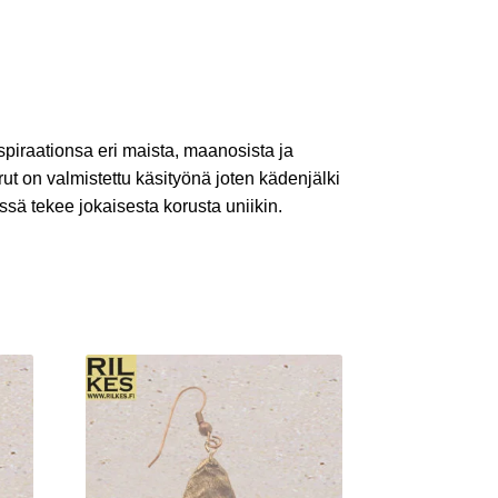
spiraationsa eri maista, maanosista ja
rut on valmistettu käsityönä joten kädenjälki
ssä tekee jokaisesta korusta uniikin.