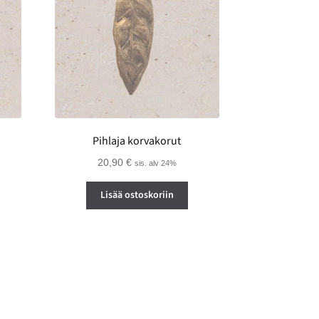
Pihlaja korvakorut
20,90
€
sis. alv 24%
Lisää ostoskoriin