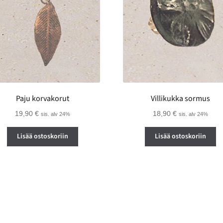
Paju korvakorut
Villikukka sormus
19,90
€
18,90
€
sis. alv 24%
sis. alv 24%
Lisää ostoskoriin
Lisää ostoskoriin