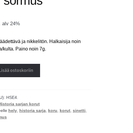
i sormus
. alv 24%
dettävä ja nikkelitön. Halkaisija noin
/kulta. Paino noin 7g.
Lisää ostoskoriin
U):
HSE4.
Historia sarjan korut
eelle
hely
,
historia sarja
,
koru
,
korut
,
sinetti
,
mus