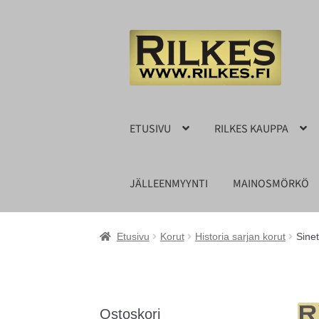
Siirry
Siirry
navigointiin
sisältöön
ETUSIVU
RILKES KAUPPA
JÄLLEENMYYNTI
MAINOSMÖRKÖ
Etusivu
Korut
Historia sarjan korut
Sine
Ostoskori