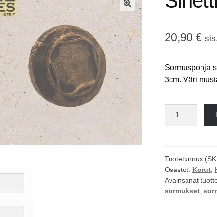
Sinett
🔍
20,90
€
sis
Sormuspohja sää
3cm. Väri musta
Sinetti
sormus
määrä
Tuotetunnus (SK
Osastot:
Korut
,
Avainsanat tuott
sormukset
,
sor