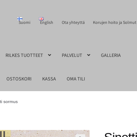
Suomi
English
Ota yhteyttä
Korujen hoito ja Solmut
RILKES TUOTTEET
PALVELUT
GALLERIA
OSTOSKORI
KASSA
OMA TILI
tti sormus