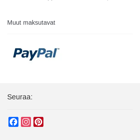
Muut maksutavat
Seuraa:
F
In
Pi
a
st
nt