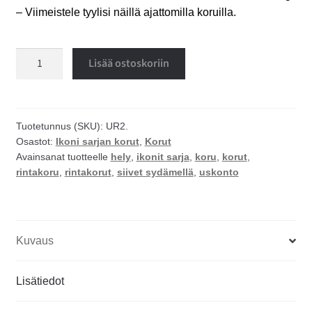
– Viimeistele tyylisi näillä ajattomilla koruilla.
Siivet
Lisää ostoskoriin
sydämellä
rintakoru
määrä
Tuotetunnus (SKU):
UR2.
Osastot:
Ikoni sarjan korut
,
Korut
Avainsanat tuotteelle
hely
,
ikonit sarja
,
koru
,
korut
,
rintakoru
,
rintakorut
,
siivet sydämellä
,
uskonto
Kuvaus
Lisätiedot