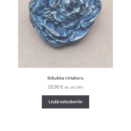
Ikikukka rintakoru
19,90
€
sis. alv 24%
Lisää ostoskoriin