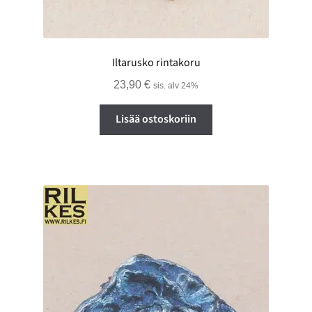
Iltarusko rintakoru
23,90
€
sis. alv 24%
Lisää ostoskoriin