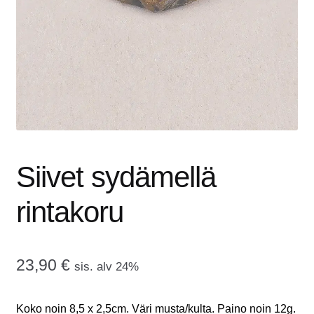
tason
OTA YHTEYTTÄ
valikko
GALLERIA
MAINOSMÖRKÖ
Laajenna
OSTOSKORI
alemman
tason
Siivet sydämellä
valikko
rintakoru
23,90
€
sis. alv 24%
Koko noin 8,5 x 2,5cm. Väri musta/kulta. Paino noin 12g.