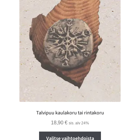
Talvipuu kaulakoru tai rintakoru
18,90
€
sis. alv 24%
Tällä
Valitse vaihtoehdoista