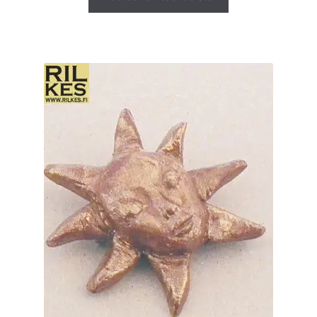
tuotteella
on
useampi
muunnelma.
Voit
tehdä
valinnat
tuotteen
sivulla.