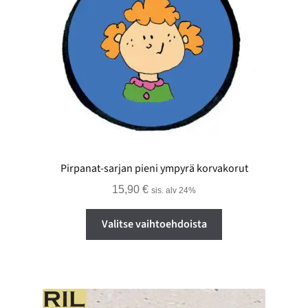
Pirpanat-sarjan pieni ympyrä korvakorut
15,90
€
sis. alv 24%
Tällä
Valitse vaihtoehdoista
tuotteella
on
useampi
muunnelma.
Voit