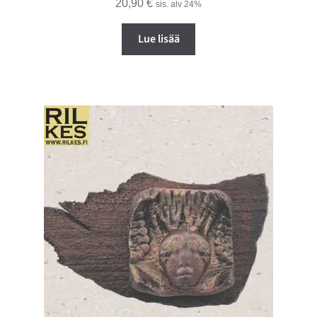
20,90
€
sis. alv 24%
Lue lisää