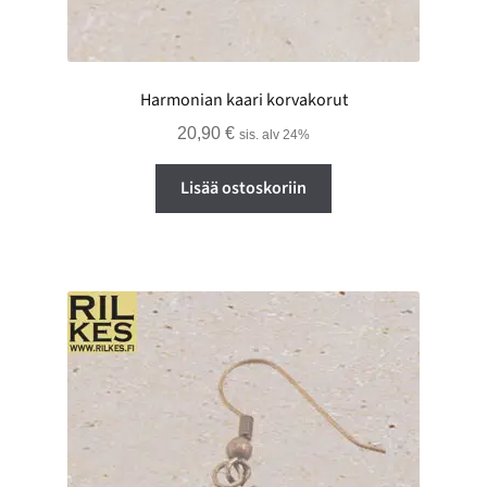
Harmonian kaari korvakorut
20,90
€
sis. alv 24%
Lisää ostoskoriin