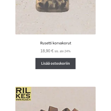
Rusetti korvakorut
18,90
€
sis. alv 24%
Lisää ostoskoriin