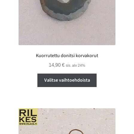
Kuorrutettu donitsi korvakorut
14,90
€
sis. alv 24%
Tällä
Valitse vaihtoehdoista
tuotteella
on
useampi
muunnelma.
Voit
tehdä
valinnat