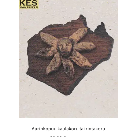
tehdä
valinnat
tuotteen
sivulla.
Aurinkopuu kaulakoru tai rintakoru