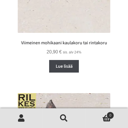
Viimeinen mohikaani kaulakoru tai rintakoru
20,90
€
sis. alv 24%
Lue lisää
0
Haku
Etsi: