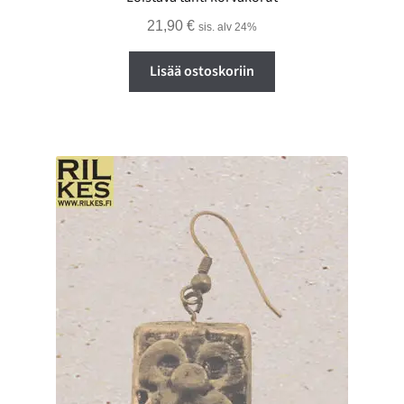
21,90
€
sis. alv 24%
Lisää ostoskoriin