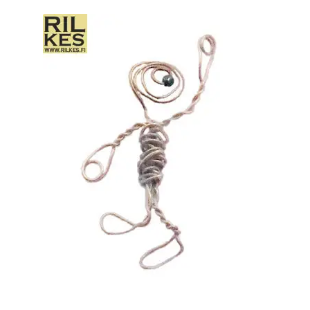
tason
OTA YHTEYTTÄ
valikko
GALLERIA
MAINOSMÖRKÖ
Laajenna
OSTOSKORI
alemman
tason
valikko