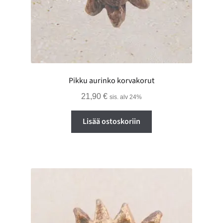
Pikku aurinko korvakorut
21,90
€
sis. alv 24%
Lisää ostoskoriin