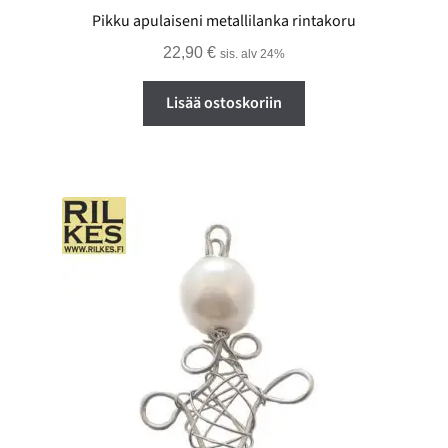
Pikku apulaiseni metallilanka rintakoru
22,90
€
sis. alv 24%
Lisää ostoskoriin