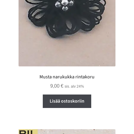
Musta narukukka rintakoru
9,00
€
sis. alv 24%
Lisää ostoskoriin