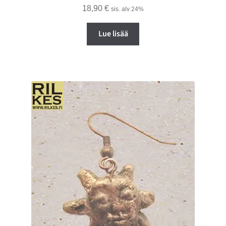
18,90
€
sis. alv 24%
Lue lisää