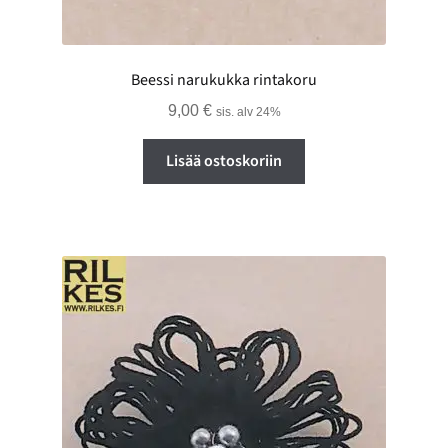
Beessi narukukka rintakoru
9,00
€
sis. alv 24%
Lisää ostoskoriin