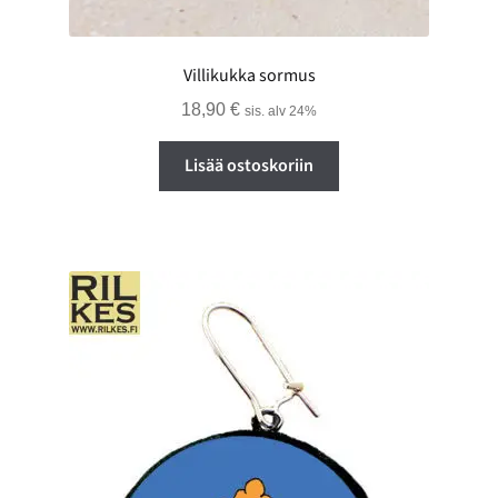
Villikukka sormus
18,90
€
sis. alv 24%
Lisää ostoskoriin