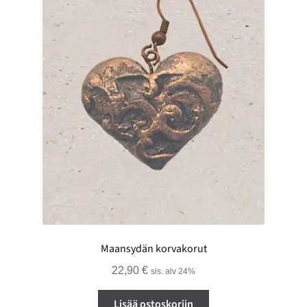
tuotteen
sivulla.
Maansydän korvakorut
22,90
€
sis. alv 24%
Lisää ostoskoriin