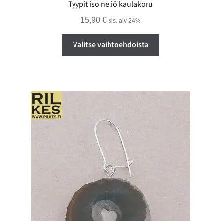
Tyypit iso neliö kaulakoru
15,90
€
sis. alv 24%
Tällä
Valitse vaihtoehdoista
tuotteella
on
useampi
muunnelma.
Voit
tehdä
valinnat
tuotteen
sivulla.