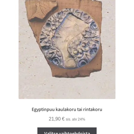
Egyptinpuu kaulakoru tai rintakoru
21,90
€
sis. alv 24%
Tällä
Valitse vaihtoehdoista