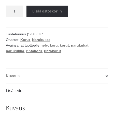
Musta
Lisää ostoskoriin
narukukka
rintakoru
määrä
Tuotetunnus (SKU):
K7.
Osastot:
Korut
,
Narukukat
Avainsanat tuotteelle
hely
,
koru
,
korut
,
narukukat
,
narukukka
,
rintakoru
,
rintakorut
Kuvaus
Lisätiedot
Kuvaus