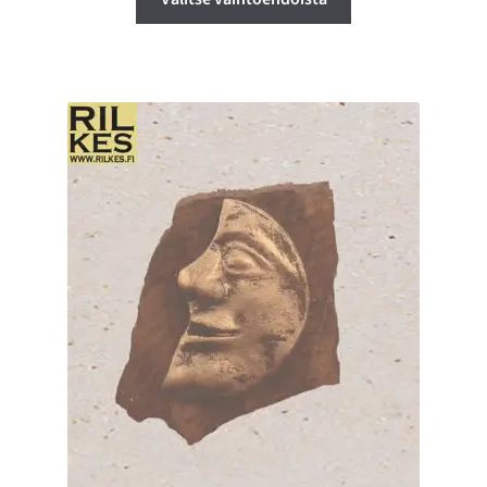
tuotteella
on
useampi
muunnelma.
Voit
tehdä
valinnat
tuotteen
sivulla.