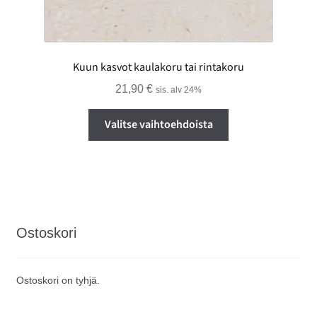
Kuun kasvot kaulakoru tai rintakoru
21,90
€
sis. alv 24%
Tällä
Valitse vaihtoehdoista
tuotteella
on
useampi
muunnelma.
Voit
tehdä
Ostoskori
valinnat
tuotteen
sivulla.
Ostoskori on tyhjä.