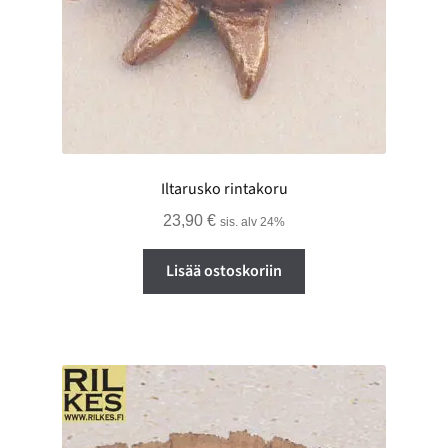
Iltarusko rintakoru
23,90
€
sis. alv 24%
Lisää ostoskoriin