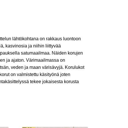
ttelun lähtökohtana on rakkaus luontoon
iä, kasvinosia ja niihin liittyvää
ripauksella satumaailmaa. Näiden korujen
nen ja ajaton. Värimaailmassa on
etsän, veden ja maan värisävyjä. Korulukot
 korut on valmistettu käsityönä joten
ntakäsittelyssä tekee jokaisesta korusta