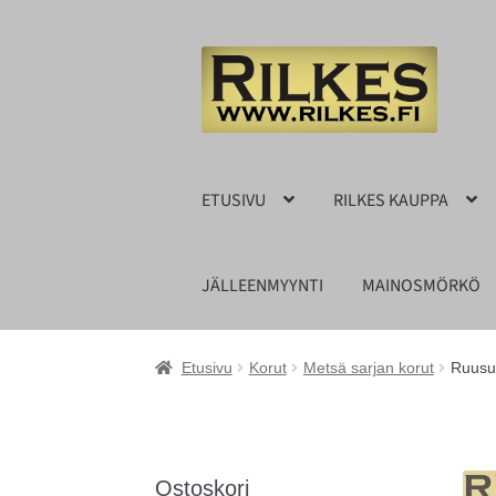
Siirry
Siirry
navigointiin
sisältöön
ETUSIVU
RILKES KAUPPA
JÄLLEENMYYNTI
MAINOSMÖRKÖ
Etusivu
Korut
Metsä sarjan korut
Ruusu
Ostoskori