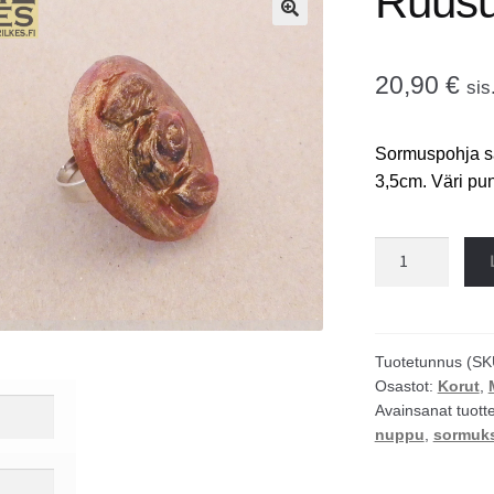
Ruusu
🔍
20,90
€
sis
Sormuspohja sä
3,5cm. Väri pu
Ruusun
nuppu
sormus
määrä
Tuotetunnus (SK
Osastot:
Korut
,
Avainsanat tuott
nuppu
,
sormuk