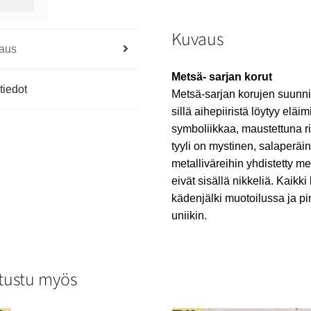
Kuvaus
aus
Metsä- sarjan korut
tiedot
Metsä-sarjan korujen suunni
sillä aihepiiristä löytyy eläim
symboliikkaa, maustettuna 
tyyli on mystinen, salaperäi
metalliväreihin yhdistetty m
eivät sisällä nikkeliä. Kaikki
kädenjälki muotoilussa ja pi
uniikin.
tustu myös