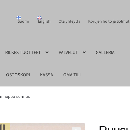
Suomi
English
Ota yhteyttä
Korujen hoito ja Solmut
RILKES TUOTTEET
PALVELUT
GALLERIA
OSTOSKORI
KASSA
OMA TILI
n nuppu sormus