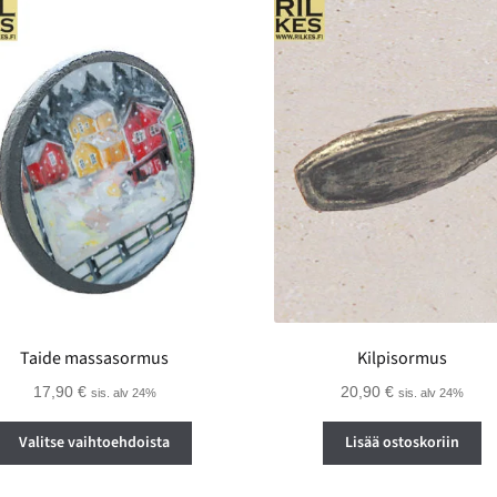
Taide massasormus
Kilpisormus
17,90
€
20,90
€
sis. alv 24%
sis. alv 24%
Tällä
Valitse vaihtoehdoista
Lisää ostoskoriin
tuotteella
on