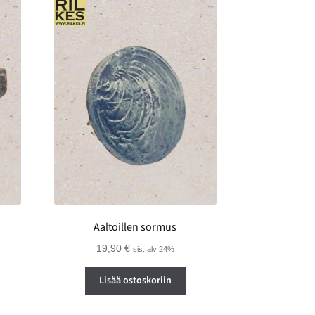
Aaltoillen sormus
19,90
€
sis. alv 24%
Lisää ostoskoriin