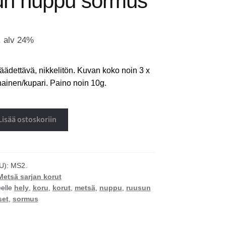
n nuppu sormus
. alv 24%
ädettävä, nikkelitön. Kuvan koko noin 3 x
nainen/kupari. Paino noin 10g.
Lisää ostoskoriin
U):
MS2.
Metsä sarjan korut
eelle
hely
,
koru
,
korut
,
metsä
,
nuppu
,
ruusun
set
,
sormus