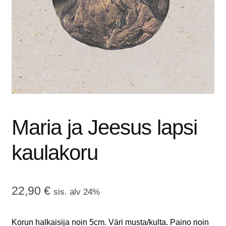
tason
OTA YHTEYTTÄ
valikko
GALLERIA
MAINOSMÖRKÖ
Laajenna
OSTOSKORI
alemman
tason
Maria ja Jeesus lapsi
valikko
kaulakoru
22,90
€
sis. alv 24%
Korun halkaisija noin 5cm. Väri musta/kulta. Paino noin