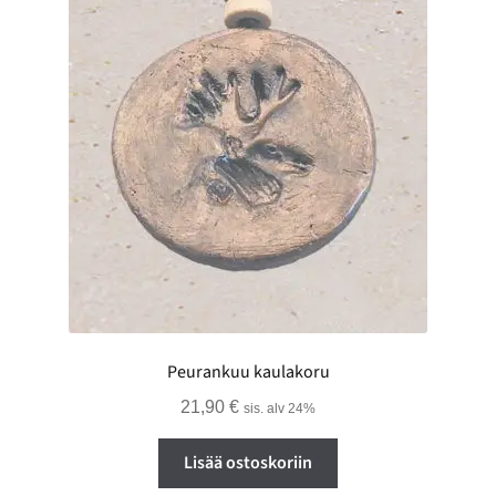
Peurankuu kaulakoru
21,90
€
sis. alv 24%
Lisää ostoskoriin