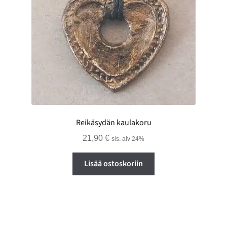
Reikäsydän kaulakoru
21,90
€
sis. alv 24%
Lisää ostoskoriin