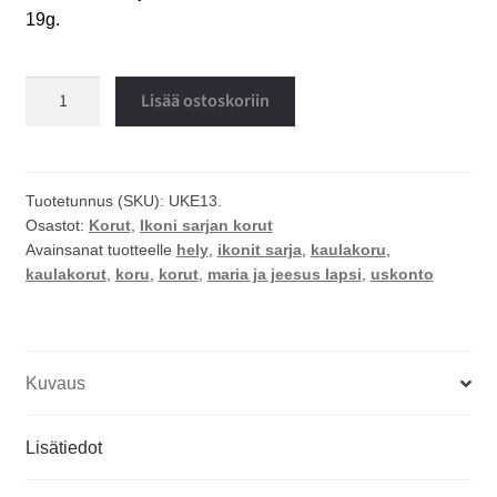
19g.
Maria
Lisää ostoskoriin
ja
Jeesus
lapsi
kaulakoru
Tuotetunnus (SKU):
UKE13.
Osastot:
Korut
,
Ikoni sarjan korut
määrä
Avainsanat tuotteelle
hely
,
ikonit sarja
,
kaulakoru
,
kaulakorut
,
koru
,
korut
,
maria ja jeesus lapsi
,
uskonto
Kuvaus
Lisätiedot