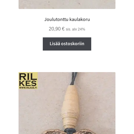
Joulutonttu kaulakoru
20,90
€
sis. alv 24%
Lisää ostoskoriin