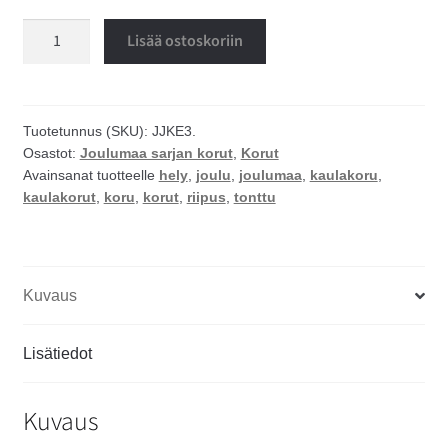
Joulutonttu
Lisää ostoskoriin
kaulakoru
määrä
Tuotetunnus (SKU):
JJKE3.
Osastot:
Joulumaa sarjan korut
,
Korut
Avainsanat tuotteelle
hely
,
joulu
,
joulumaa
,
kaulakoru
,
kaulakorut
,
koru
,
korut
,
riipus
,
tonttu
Kuvaus
Lisätiedot
Kuvaus