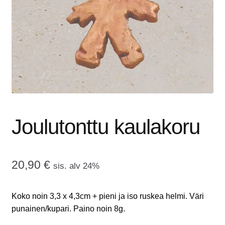
tason
OTA YHTEYTTÄ
valikko
GALLERIA
MAINOSMÖRKÖ
Laajenna
OSTOSKORI
alemman
tason
Joulutonttu kaulakoru
valikko
20,90
€
sis. alv 24%
Koko noin 3,3 x 4,3cm + pieni ja iso ruskea helmi. Väri
punainen/kupari. Paino noin 8g.