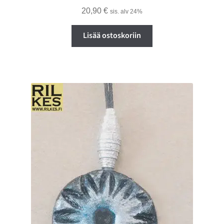
20,90
€
sis. alv 24%
Lisää ostoskoriin