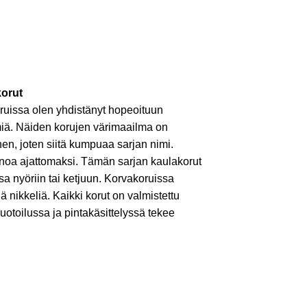
korut
ruissa olen yhdistänyt hopeoituun
lmiä. Näiden korujen värimaailma on
nen, joten siitä kumpuaa sarjan nimi.
noa ajattomaksi. Tämän sarjan kaulakorut
sa nyöriin tai ketjuun. Korvakoruissa
lä nikkeliä. Kaikki korut on valmistettu
uotoilussa ja pintakäsittelyssä tekee