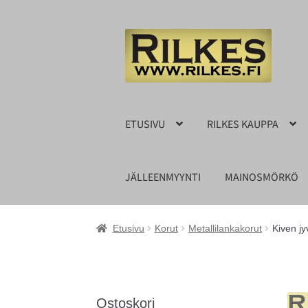
Siirry
Siirry
navigointiin
sisältöön
ETUSIVU
RILKES KAUPPA
JÄLLEENMYYNTI
MAINOSMÖRKÖ
Etusivu
Korut
Metallilankakorut
Kiven jy
Ostoskori