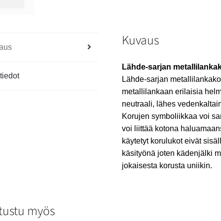
Kuvaus
aus
Lähde-sarjan metallilanka
tiedot
Lähde-sarjan metallilankako
metallilankaan erilaisia he
neutraali, lähes vedenkaltai
Korujen symboliikkaa voi sa
voi liittää kotona haluamaan
käytetyt korulukot eivät sisäl
käsityönä joten kädenjälki m
jokaisesta korusta uniikin.
tustu myös