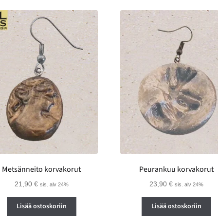
Metsänneito korvakorut
Peurankuu korvakorut
21,90
€
23,90
€
sis. alv 24%
sis. alv 24%
Lisää ostoskoriin
Lisää ostoskoriin