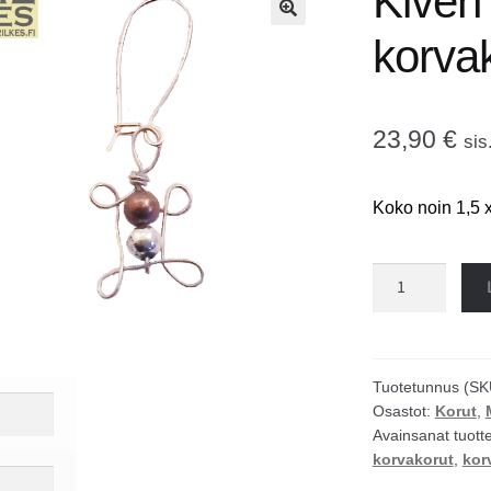
Kiven 
🔍
korva
23,90
€
sis
Koko noin 1,5 x
Kiven
jyvä
metallilanka
korvakorut
määrä
Tuotetunnus (SK
Osastot:
Korut
,
Avainsanat tuott
korvakorut
,
kor