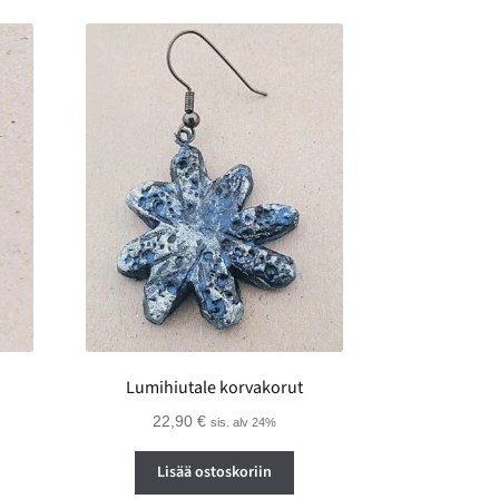
Lumihiutale korvakorut
22,90
€
sis. alv 24%
Lisää ostoskoriin