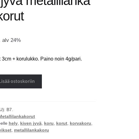
jyvä metallilanka
korut
. alv 24%
 3cm + korulukko. Paino noin 4g/pari.
Lisää ostoskoriin
U):
B7.
Metallilankakorut
eelle
hely
,
kiven jyvä
,
koru
,
korut
,
korvakoru
,
vikset
,
metallilankakoru