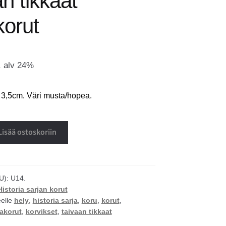
n tikkaat
korut
. alv 24%
n 3,5cm. Väri musta/hopea.
Lisää ostoskoriin
U):
U14.
Historia sarjan korut
eelle
hely
,
historia sarja
,
koru
,
korut
,
akorut
,
korvikset
,
taivaan tikkaat