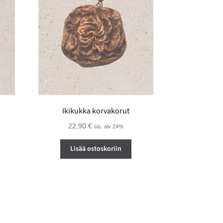
Ikikukka korvakorut
22,90
€
sis. alv 24%
Lisää ostoskoriin