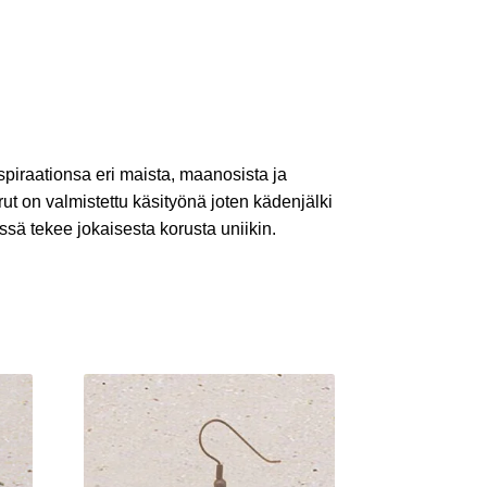
spiraationsa eri maista, maanosista ja
rut on valmistettu käsityönä joten kädenjälki
ssä tekee jokaisesta korusta uniikin.