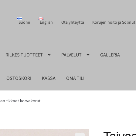
Suomi
English
Ota yhteyttä
Korujen hoito ja Solmut
RILKES TUOTTEET
PALVELUT
GALLERIA
OSTOSKORI
KASSA
OMA TILI
an tikkaat korvakorut