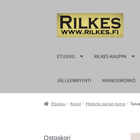
Siirry
Siirry
navigointiin
sisältöön
ETUSIVU
RILKES KAUPPA
JÄLLEENMYYNTI
MAINOSMÖRKÖ
Etusivu
Korut
Historia sarjan korut
Taiva
Ostoskori