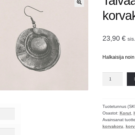
Taivaa
🔍
korva
23,90
€
sis
Halkaisija noi
Taivaan
tikkaat
korvakorut
määrä
Tuotetunnus (SK
Osastot:
Korut
,
Avainsanat tuott
korvakoru
,
korv