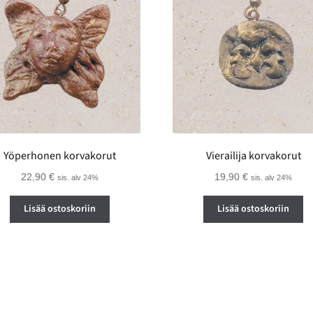
Yöperhonen korvakorut
Vierailija korvakorut
22,90
€
19,90
€
sis. alv 24%
sis. alv 24%
Lisää ostoskoriin
Lisää ostoskoriin