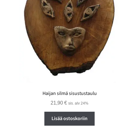
Haijan silmä sisustustaulu
21,90
€
sis. alv 24%
Lisää ostoskoriin