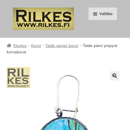
Siirry
Siirry
Valikko
navigointiin
sisältöön
Suomi
Etusivu
Korut
Taide sarjan korut
Taide pieni ympyrä
korvakorut
English
Laajenna
ETUSIVU
alemman
🔍
tason
Laajenna
RILKES KAUPPA
valikko
alemman
tason
Laajenna
RILKES TUOTTEET
valikko
alemman
tason
Laajenna
PALVELUT
valikko
alemman