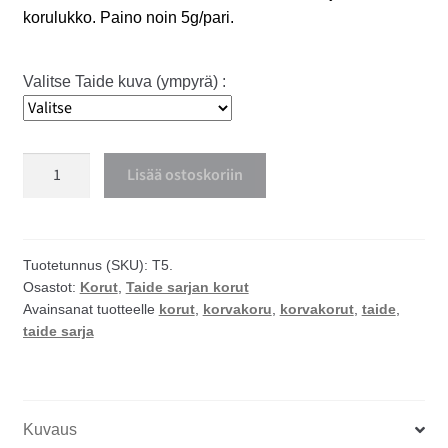
korulukko. Paino noin 5g/pari.
Valitse Taide kuva (ympyrä) :
Taide
Lisää ostoskoriin
pieni
ympyrä
korvakorut
määrä
Tuotetunnus (SKU):
T5.
Osastot:
Korut
,
Taide sarjan korut
Avainsanat tuotteelle
korut
,
korvakoru
,
korvakorut
,
taide
,
taide sarja
Kuvaus