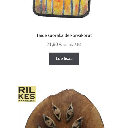
Taide suorakaide korvakorut
21,90
€
sis. alv 24%
Lue lisää