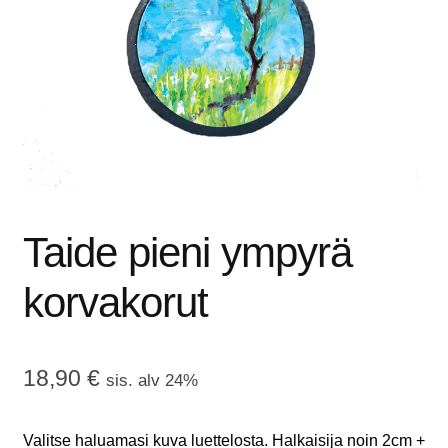
tason
OTA YHTEYTTÄ
valikko
GALLERIA
MAINOSMÖRKÖ
Laajenna
OSTOSKORI
alemman
tason
Taide pieni ympyrä
valikko
korvakorut
18,90
€
sis. alv 24%
Valitse haluamasi kuva luettelosta. Halkaisija noin 2cm +