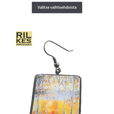
Tällä
Valitse vaihtoehdoista
tuotteella
on
useampi
muunnelma.
Voit
tehdä
valinnat
tuotteen
sivulla.