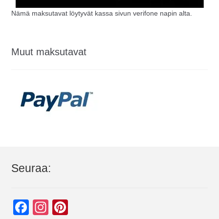
Nämä maksutavat löytyvät kassa sivun verifone napin alta.
Muut maksutavat
Seuraa:
F
In
Pi