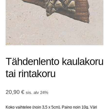
tason
OTA YHTEYTTÄ
valikko
GALLERIA
MAINOSMÖRKÖ
Laajenna
OSTOSKORI
alemman
tason
Tähdenlento kaulakoru
valikko
tai rintakoru
20,90
€
sis. alv 24%
Koko vaihtelee (noin 3,5 x 5cm). Paino noin 10g. Väri