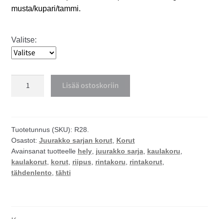
musta/kupari/tammi.
Valitse:
Tähdenlento
Lisää ostoskoriin
kaulakoru
tai
rintakoru
määrä
Tuotetunnus (SKU):
R28.
Osastot:
Juurakko sarjan korut
,
Korut
Avainsanat tuotteelle
hely
,
juurakko sarja
,
kaulakoru
,
kaulakorut
,
korut
,
riipus
,
rintakoru
,
rintakorut
,
tähdenlento
,
tähti