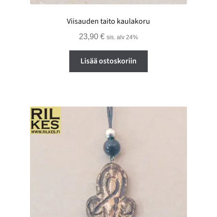
Viisauden taito kaulakoru
23,90
€
sis. alv 24%
Lisää ostoskoriin