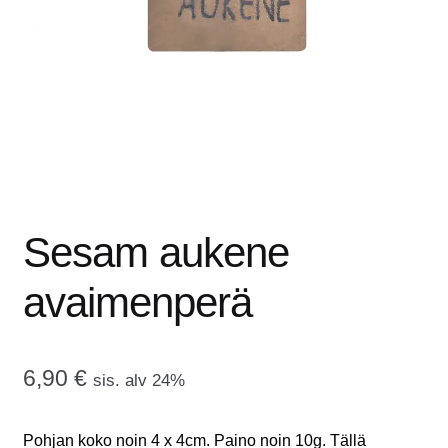
tason
OTA YHTEYTTÄ
valikko
GALLERIA
MAINOSMÖRKÖ
Laajenna
OSTOSKORI
alemman
tason
Sesam aukene
valikko
avaimenperä
6,90
€
sis. alv 24%
Pohjan koko noin 4 x 4cm. Paino noin 10g. Tällä