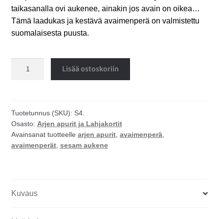
taikasanalla ovi aukenee, ainakin jos avain on oikea…
Tämä laadukas ja kestävä avaimenperä on valmistettu
suomalaisesta puusta.
Sesam
Lisää ostoskoriin
aukene
avaimenperä
määrä
Tuotetunnus (SKU):
S4.
Osasto:
Arjen apurit ja Lahjakortit
Avainsanat tuotteelle
arjen apurit
,
avaimenperä
,
avaimenperät
,
sesam aukene
Kuvaus