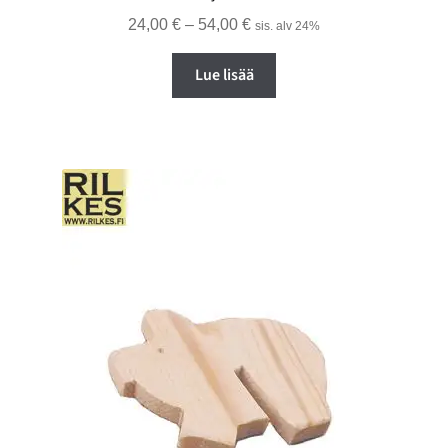
Hintaluokka:
24,00
€
–
54,00
€
sis. alv 24%
24,00 €
Lue lisää
-
54,00 €