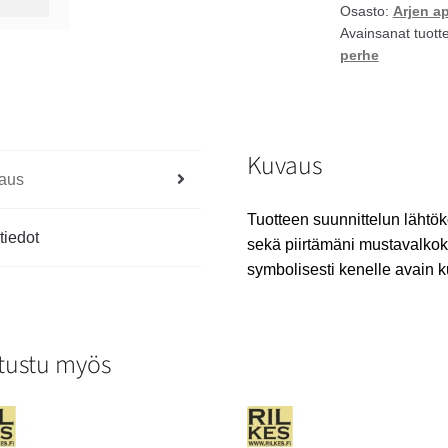
Osasto:
Arjen ap
Avainsanat tuott
perhe
Kuvaus
aus
Tuotteen suunnittelun lähtök
tiedot
sekä piirtämäni mustavalkoku
symbolisesti kenelle avain ku
tustu myös