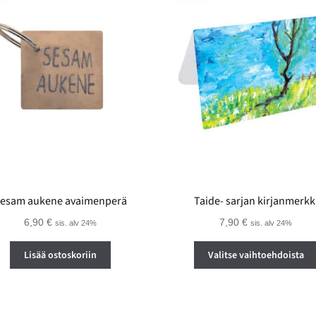
esam aukene avaimenperä
Taide- sarjan kirjanmerkk
6,90
€
7,90
€
sis. alv 24%
sis. alv 24%
Lisää ostoskoriin
Valitse vaihtoehdoista