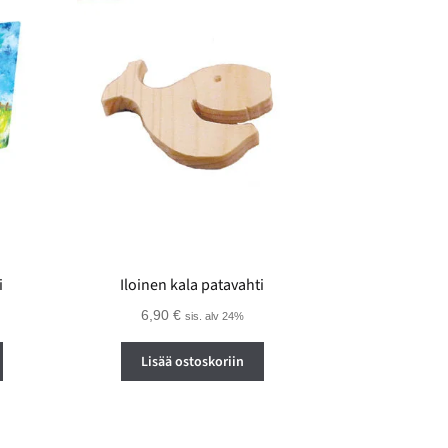
i
Iloinen kala patavahti
6,90
€
sis. alv 24%
Tällä
Lisää ostoskoriin
tuotteella
on
useampi
muunnelma.