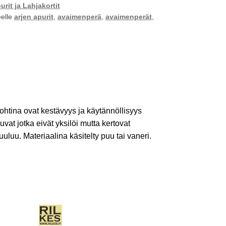
urit ja Lahjakortit
eelle
arjen apurit
,
avaimenperä
,
avaimenperät
,
ohtina ovat kestävyys ja käytännöllisyys
vat jotka eivät yksilöi mutta kertovat
uluu. Materiaalina käsitelty puu tai vaneri.