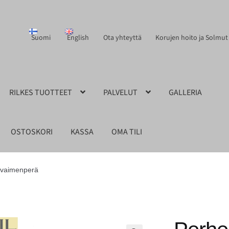
Suomi
English
Ota yhteyttä
Korujen hoito ja Solmut
RILKES TUOTTEET
PALVELUT
GALLERIA
OSTOSKORI
KASSA
OMA TILI
avaimenperä