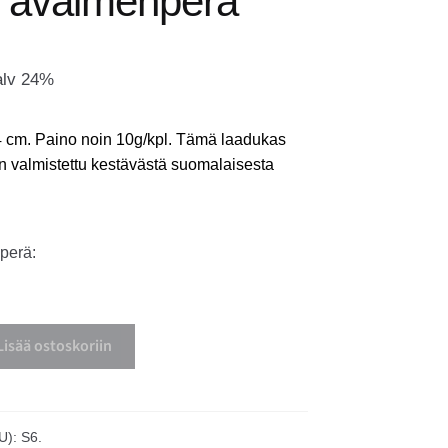
 avaimenperä
alv 24%
4 cm. Paino noin 10g/kpl.
Tämä laadukas
 valmistettu kestävästä suomalaisesta
perä:
Lisää ostoskoriin
U):
S6.