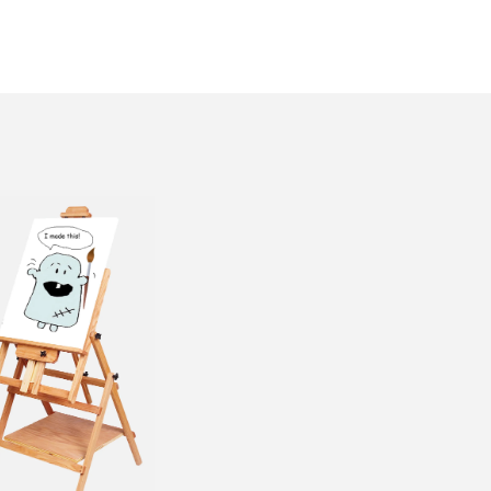
Voit
tehdä
valinnat
tuotteen
sivulla.