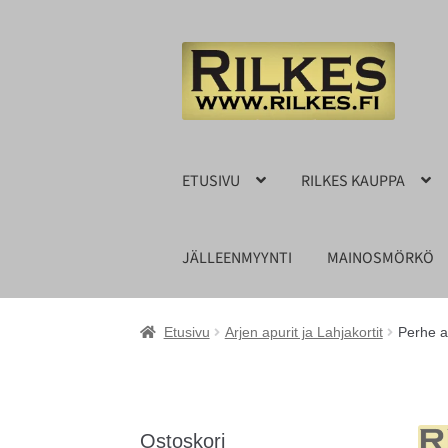
Siirry
Siirry
navigointiin
sisältöön
ETUSIVU
RILKES KAUPPA
JÄLLEENMYYNTI
MAINOSMÖRKÖ
Etusivu
Arjen apurit ja Lahjakortit
Perhe 
Ostoskori