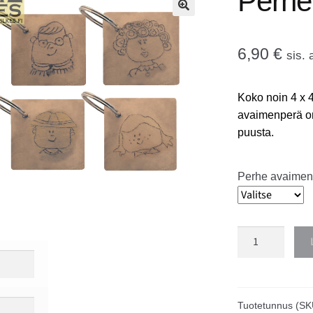
Perhe
🔍
6,90
€
sis. 
Koko noin 4 x 
avaimenperä on
puusta.
Perhe avaimen
Perhe
avaimenperä
määrä
Tuotetunnus (SK