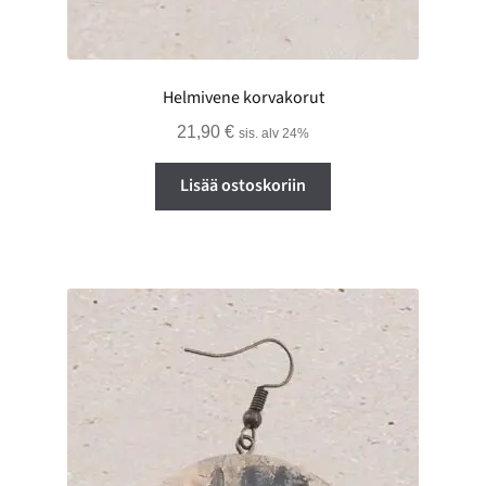
Helmivene korvakorut
21,90
€
sis. alv 24%
Lisää ostoskoriin