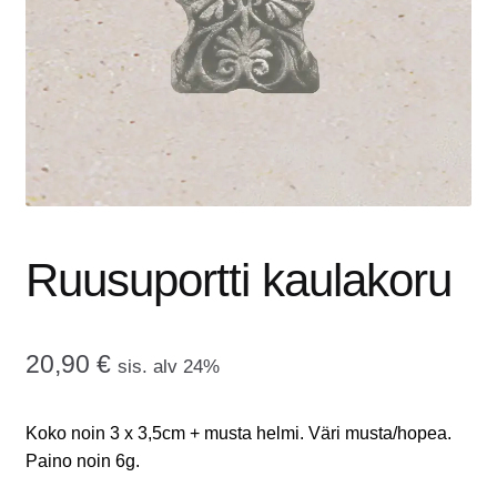
tason
OTA YHTEYTTÄ
valikko
GALLERIA
MAINOSMÖRKÖ
Laajenna
OSTOSKORI
alemman
tason
Ruusuportti kaulakoru
valikko
20,90
€
sis. alv 24%
Koko noin 3 x 3,5cm + musta helmi. Väri musta/hopea.
Paino noin 6g.