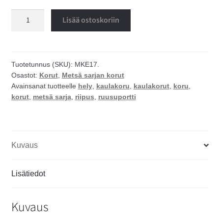
Ruusuportti
Lisää ostoskoriin
kaulakoru
määrä
Tuotetunnus (SKU):
MKE17.
Osastot:
Korut
,
Metsä sarjan korut
Avainsanat tuotteelle
hely
,
kaulakoru
,
kaulakorut
,
koru
,
korut
,
metsä sarja
,
riipus
,
ruusuportti
Kuvaus
Lisätiedot
Kuvaus