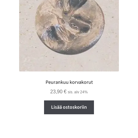
Peurankuu korvakorut
23,90
€
sis. alv 24%
Lisää ostoskoriin