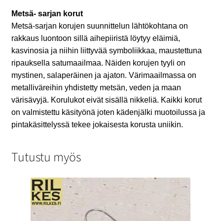
Metsä- sarjan korut
Metsä-sarjan korujen suunnittelun lähtökohtana on
rakkaus luontoon sillä aihepiiristä löytyy eläimiä,
kasvinosia ja niihin liittyvää symboliikkaa, maustettuna
ripauksella satumaailmaa. Näiden korujen tyyli on
mystinen, salaperäinen ja ajaton. Värimaailmassa on
metalliväreihin yhdistetty metsän, veden ja maan
värisävyjä. Korulukot eivät sisällä nikkeliä. Kaikki korut
on valmistettu käsityönä joten kädenjälki muotoilussa ja
pintakäsittelyssä tekee jokaisesta korusta uniikin.
Tutustu myös