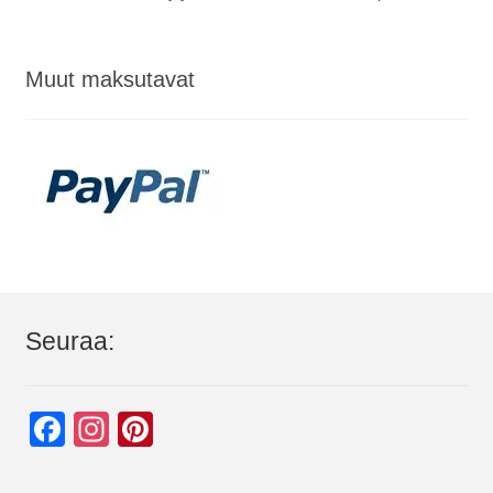
Muut maksutavat
Seuraa:
F
In
Pi
a
st
nt