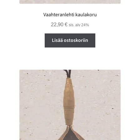
Vaahteranlehti kaulakoru
22,90
€
sis. alv 24%
Lisää ostoskoriin