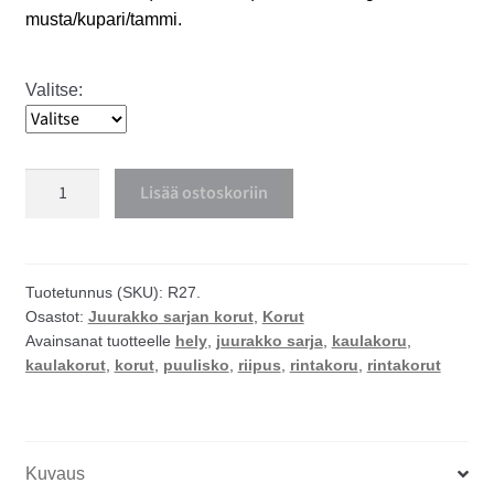
musta/kupari/tammi.
Valitse:
Puulisko
Lisää ostoskoriin
kaulakoru
tai
rintakoru
määrä
Tuotetunnus (SKU):
R27.
Osastot:
Juurakko sarjan korut
,
Korut
Avainsanat tuotteelle
hely
,
juurakko sarja
,
kaulakoru
,
kaulakorut
,
korut
,
puulisko
,
riipus
,
rintakoru
,
rintakorut
Kuvaus