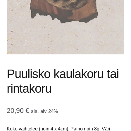
tason
OTA YHTEYTTÄ
valikko
GALLERIA
MAINOSMÖRKÖ
Laajenna
OSTOSKORI
alemman
tason
Puulisko kaulakoru tai
valikko
rintakoru
20,90
€
sis. alv 24%
Koko vaihtelee (noin 4 x 4cm). Paino noin 8g. Väri