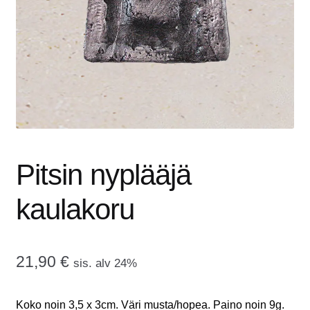
tason
OTA YHTEYTTÄ
valikko
GALLERIA
MAINOSMÖRKÖ
Laajenna
OSTOSKORI
alemman
tason
Pitsin nyplääjä
valikko
kaulakoru
21,90
€
sis. alv 24%
Koko noin 3,5 x 3cm. Väri musta/hopea. Paino noin 9g.