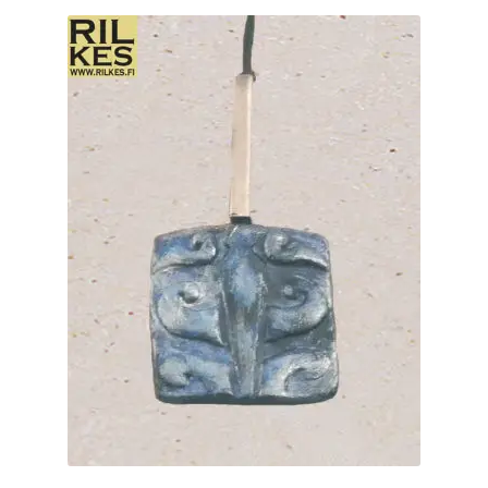
muunnelma.
Voit
tehdä
valinnat
tuotteen
sivulla.