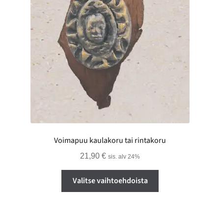
Voimapuu kaulakoru tai rintakoru
21,90
€
sis. alv 24%
Tällä
Valitse vaihtoehdoista
tuotteella
on
useampi