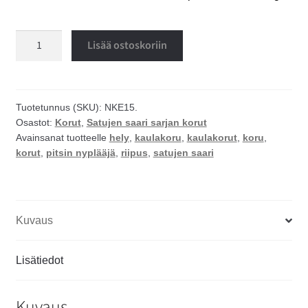
Pitsin
Lisää ostoskoriin
nyplääjä
kaulakoru
määrä
Tuotetunnus (SKU):
NKE15.
Osastot:
Korut
,
Satujen saari sarjan korut
Avainsanat tuotteelle
hely
,
kaulakoru
,
kaulakorut
,
koru
,
korut
,
pitsin nyplääjä
,
riipus
,
satujen saari
Kuvaus
Lisätiedot
Kuvaus