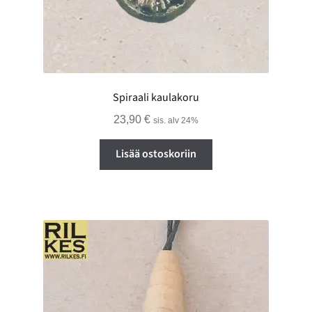
Spiraali kaulakoru
23,90
€
sis. alv 24%
Lisää ostoskoriin