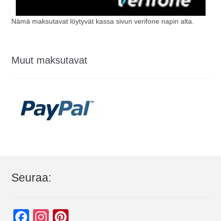
Nämä maksutavat löytyvät kassa sivun verifone napin alta.
Muut maksutavat
Seuraa:
F
In
Pi