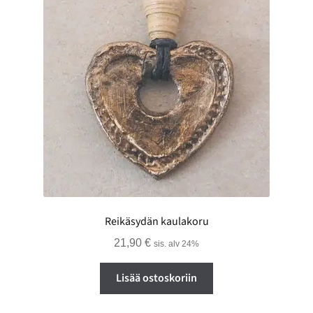
Reikäsydän kaulakoru
21,90
€
sis. alv 24%
Lisää ostoskoriin