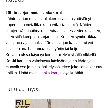
Lähde-sarjan metallilankakorut
Lähde-sarjan metallilankakoruissa olen yhdistänyt
hopeoituun metallilankaan erilaisia helmiä. Näiden
korujen värimaailma on neutraali, lähes vedenkaltainen,
joten siitä kumpuaa sarjan nimi. Korujen symboliikkaa
voi sanoa ajattomaksi. Tämän sarjan kaulakorut voi
liittää kotona haluamaansa nyöriin tai ketjuun.
Korvakoruissa käytetyt korulukot eivät sisällä nikkeliä.
Kaikki korut on valmistettu käsityönä joten kädenjälki
muotoilussa ja pintakäsittelyssä tekee jokaisesta korusta
uniikin. Lisää
metallilanka koruja
löydät täältä.
Tutustu myös