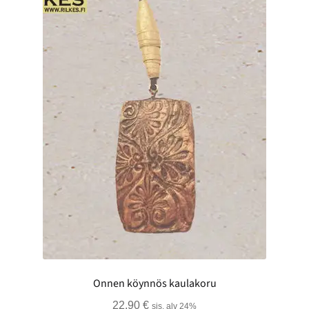
Onnen köynnös kaulakoru
22,90
€
sis. alv 24%