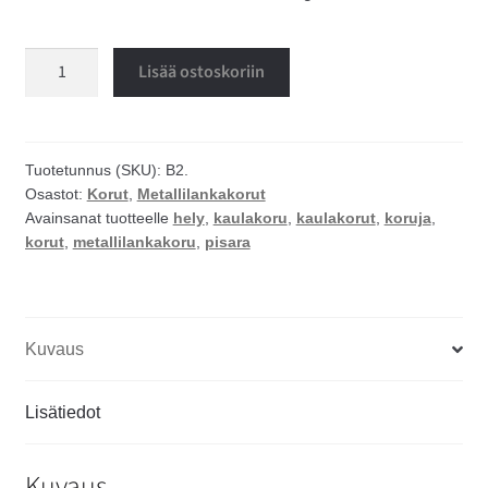
Pisara
Lisää ostoskoriin
metallilanka
kaulakoru
määrä
Tuotetunnus (SKU):
B2.
Osastot:
Korut
,
Metallilankakorut
Avainsanat tuotteelle
hely
,
kaulakoru
,
kaulakorut
,
koruja
,
korut
,
metallilankakoru
,
pisara
Kuvaus
Lisätiedot
Kuvaus