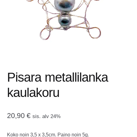
tason
OTA YHTEYTTÄ
valikko
GALLERIA
MAINOSMÖRKÖ
Laajenna
OSTOSKORI
alemman
tason
Pisara metallilanka
valikko
kaulakoru
20,90
€
sis. alv 24%
Koko noin 3,5 x 3,5cm. Paino noin 5g.