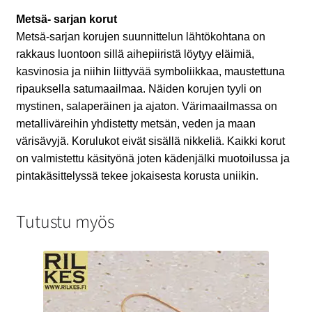
Metsä- sarjan korut
Metsä-sarjan korujen suunnittelun lähtökohtana on
rakkaus luontoon sillä aihepiiristä löytyy eläimiä,
kasvinosia ja niihin liittyvää symboliikkaa, maustettuna
ripauksella satumaailmaa. Näiden korujen tyyli on
mystinen, salaperäinen ja ajaton. Värimaailmassa on
metalliväreihin yhdistetty metsän, veden ja maan
värisävyjä. Korulukot eivät sisällä nikkeliä. Kaikki korut
on valmistettu käsityönä joten kädenjälki muotoilussa ja
pintakäsittelyssä tekee jokaisesta korusta uniikin.
Tutustu myös