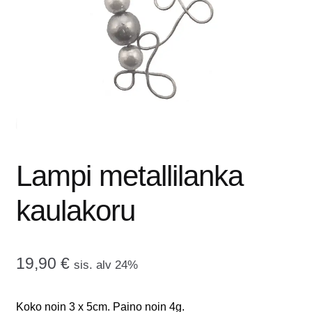
tason
OTA YHTEYTTÄ
valikko
GALLERIA
MAINOSMÖRKÖ
Laajenna
OSTOSKORI
alemman
tason
Lampi metallilanka
valikko
kaulakoru
19,90
€
sis. alv 24%
Koko noin 3 x 5cm. Paino noin 4g.