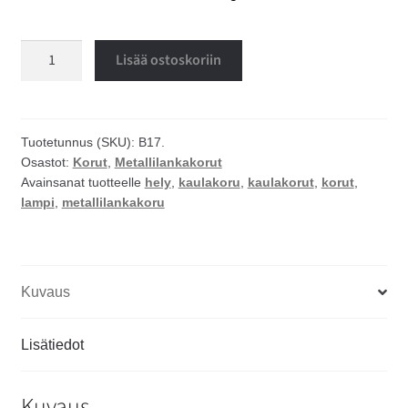
Lampi
Lisää ostoskoriin
metallilanka
kaulakoru
määrä
Tuotetunnus (SKU):
B17.
Osastot:
Korut
,
Metallilankakorut
Avainsanat tuotteelle
hely
,
kaulakoru
,
kaulakorut
,
korut
,
lampi
,
metallilankakoru
Kuvaus
Lisätiedot
Kuvaus