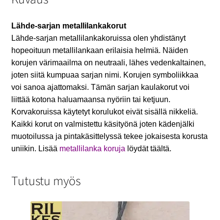
Lähde-sarjan metallilankakorut
Lähde-sarjan metallilankakoruissa olen yhdistänyt
hopeoituun metallilankaan erilaisia helmiä. Näiden
korujen värimaailma on neutraali, lähes vedenkaltainen,
joten siitä kumpuaa sarjan nimi. Korujen symboliikkaa
voi sanoa ajattomaksi. Tämän sarjan kaulakorut voi
liittää kotona haluamaansa nyöriin tai ketjuun.
Korvakoruissa käytetyt korulukot eivät sisällä nikkeliä.
Kaikki korut on valmistettu käsityönä joten kädenjälki
muotoilussa ja pintakäsittelyssä tekee jokaisesta korusta
uniikin. Lisää
metallilanka koruja
löydät täältä.
Tutustu myös