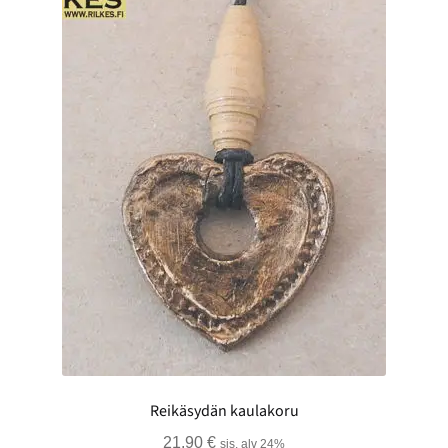
Reikäsydän kaulakoru
21,90
€
sis. alv 24%