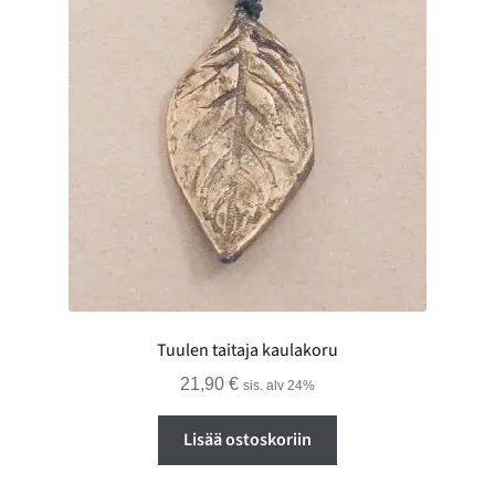
Tuulen taitaja kaulakoru
21,90
€
sis. alv 24%
Lisää ostoskoriin