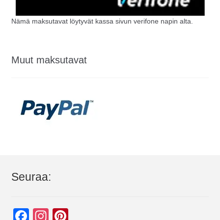
Nämä maksutavat löytyvät kassa sivun verifone napin alta.
Muut maksutavat
Seuraa:
F
In
Pi