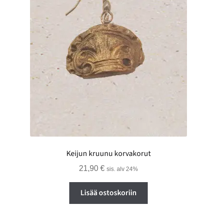
Keijun kruunu korvakorut
21,90
€
sis. alv 24%
Lisää ostoskoriin