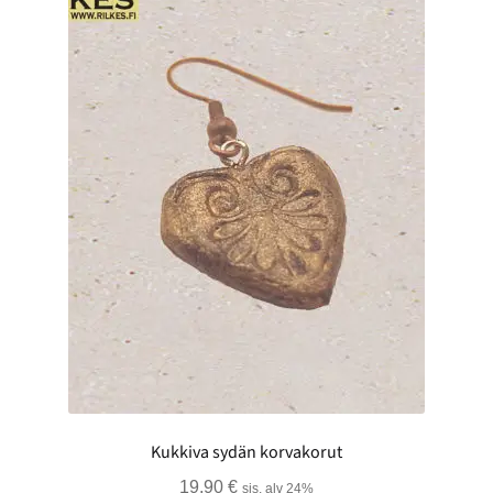
Kukkiva sydän korvakorut
19,90
€
sis. alv 24%