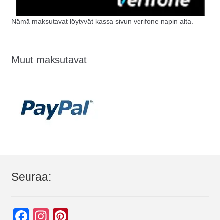
Nämä maksutavat löytyvät kassa sivun verifone napin alta.
Muut maksutavat
Seuraa:
F
In
Pi