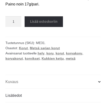
Paino noin 17g/pari.
Kukkien
Lisää ostoskoriin
ketju
korvakorut
määrä
Tuotetunnus (SKU):
ME31.
Osastot:
Korut
,
Metsä sarjan korut
Avainsanat tuotteelle
hely
,
koru
,
korut
,
korvakoru
,
korvakorut
,
korvikset
,
Kukkien ketju
,
metsä
Kuvaus
Lisätiedot