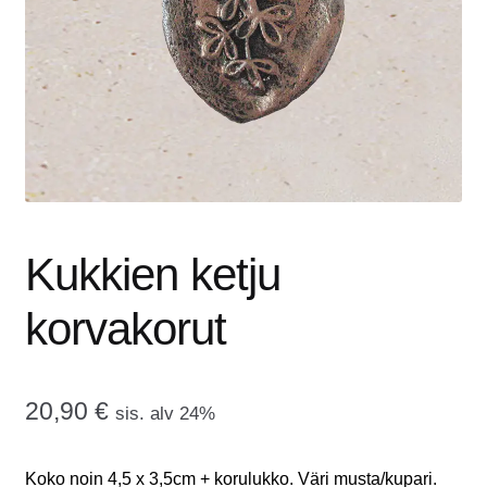
tason
OTA YHTEYTTÄ
valikko
GALLERIA
MAINOSMÖRKÖ
Laajenna
OSTOSKORI
alemman
tason
Kukkien ketju
valikko
korvakorut
20,90
€
sis. alv 24%
Koko noin 4,5 x 3,5cm + korulukko. Väri musta/kupari.