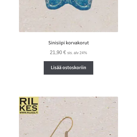
Sinisiipi korvakorut
21,90
€
sis. alv 24%
Lisää ostoskoriin