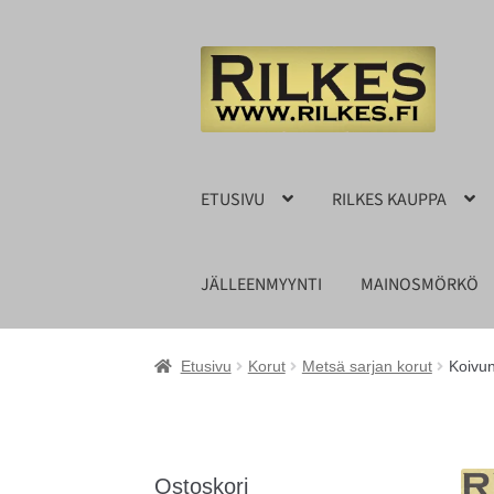
Siirry
Siirry
navigointiin
sisältöön
ETUSIVU
RILKES KAUPPA
JÄLLEENMYYNTI
MAINOSMÖRKÖ
Etusivu
Korut
Metsä sarjan korut
Koivun
Ostoskori