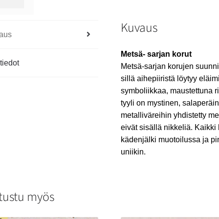
Kuvaus
aus
Metsä- sarjan korut
tiedot
Metsä-sarjan korujen suunni
sillä aihepiiristä löytyy eläim
symboliikkaa, maustettuna 
tyyli on mystinen, salaperäi
metalliväreihin yhdistetty m
eivät sisällä nikkeliä. Kaikki
kädenjälki muotoilussa ja pi
uniikin.
tustu myös