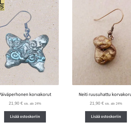
Päiväperhonen korvakorut
Neiti ruusuhattu korvakor
21,90
€
21,90
€
sis. alv 24%
sis. alv 24%
Lisää ostoskoriin
Lisää ostoskoriin