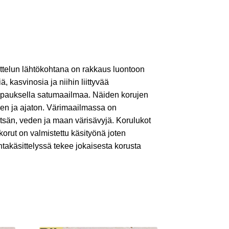
ttelun lähtökohtana on rakkaus luontoon
iä, kasvinosia ja niihin liittyvää
ripauksella satumaailmaa. Näiden korujen
nen ja ajaton. Värimaailmassa on
etsän, veden ja maan värisävyjä. Korulukot
 korut on valmistettu käsityönä joten
ntakäsittelyssä tekee jokaisesta korusta