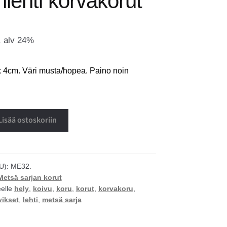
lehti korvakorut
. alv 24%
x 4cm. Väri musta/hopea. Paino noin
Lisää ostoskoriin
U):
ME32.
Metsä sarjan korut
eelle
hely
,
koivu
,
koru
,
korut
,
korvakoru
,
vikset
,
lehti
,
metsä sarja