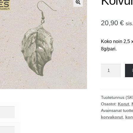
Koivun
🔍
20,90
€
sis
Koko noin 2,5 
8g/pari.
Koivunlehti
korvakorut
määrä
Tuotetunnus (SK
Osastot:
Korut
,
Avainsanat tuott
korvakorut
,
kor