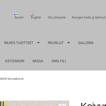
Suomi
English
Ota yhteyttä
Korujen hoito ja Solmut
RILKES TUOTTEET
PALVELUT
GALLERIA
OSTOSKORI
KASSA
OMA TILI
lehti korvakorut