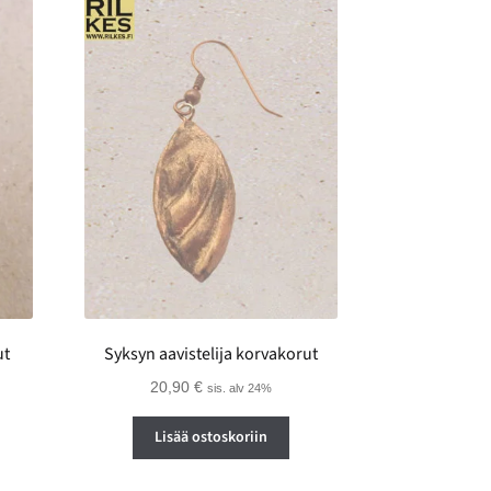
ut
Syksyn aavistelija korvakorut
20,90
€
sis. alv 24%
Lisää ostoskoriin