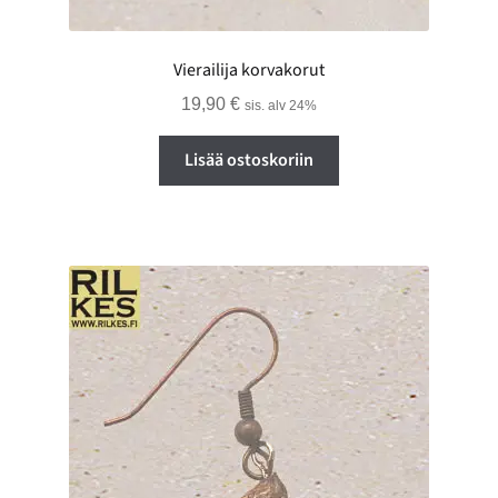
Vierailija korvakorut
19,90
€
sis. alv 24%
Lisää ostoskoriin