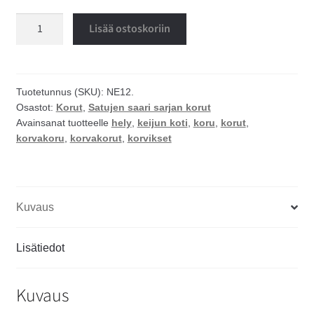
Keijun
Lisää ostoskoriin
koti
korvakorut
määrä
Tuotetunnus (SKU):
NE12.
Osastot:
Korut
,
Satujen saari sarjan korut
Avainsanat tuotteelle
hely
,
keijun koti
,
koru
,
korut
,
korvakoru
,
korvakorut
,
korvikset
Kuvaus
Lisätiedot
Kuvaus