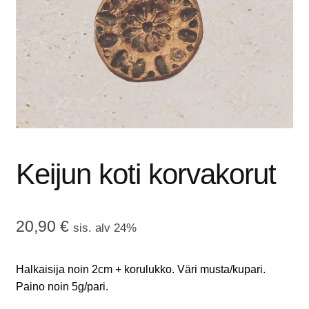
tason
OTA YHTEYTTÄ
valikko
GALLERIA
MAINOSMÖRKÖ
Laajenna
OSTOSKORI
alemman
tason
Keijun koti korvakorut
valikko
20,90
€
sis. alv 24%
Halkaisija noin 2cm + korulukko. Väri musta/kupari.
Paino noin 5g/pari.