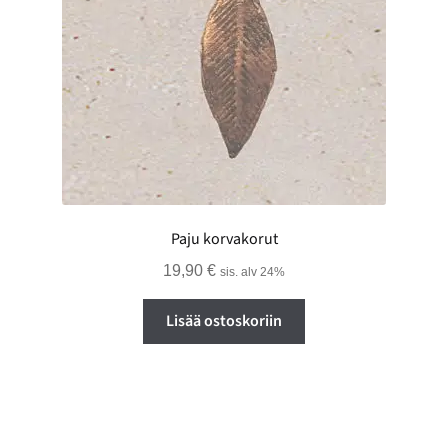
Paju korvakorut
19,90
€
sis. alv 24%
Lisää ostoskoriin