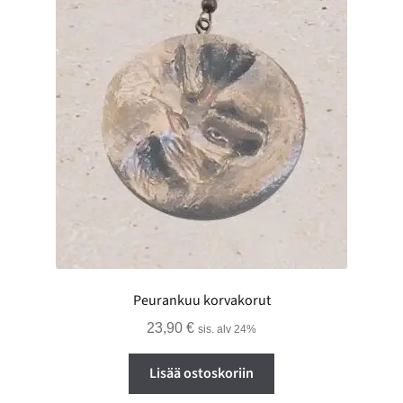
Peurankuu korvakorut
23,90
€
sis. alv 24%
Lisää ostoskoriin