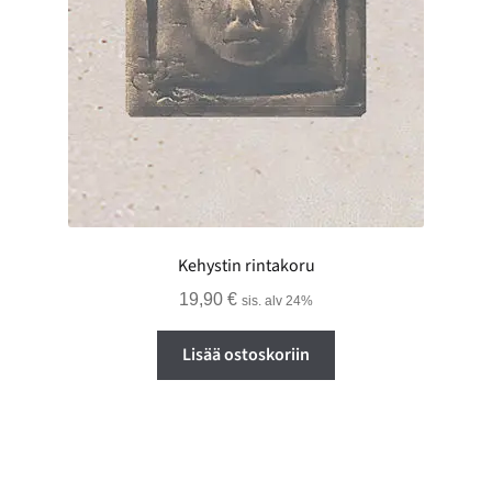
Kehystin rintakoru
19,90
€
sis. alv 24%
Lisää ostoskoriin