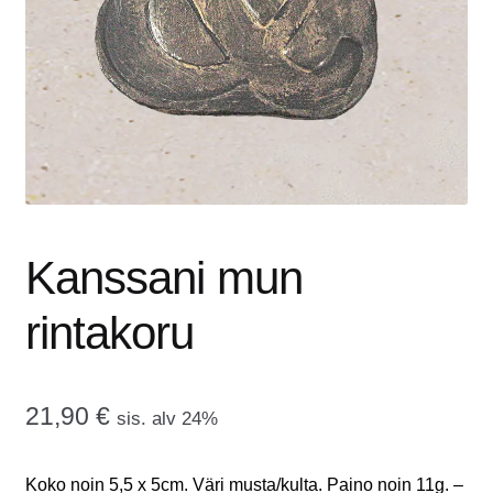
tason
OTA YHTEYTTÄ
valikko
GALLERIA
MAINOSMÖRKÖ
Laajenna
OSTOSKORI
alemman
tason
Kanssani mun
valikko
rintakoru
21,90
€
sis. alv 24%
Koko noin 5,5 x 5cm. Väri musta/kulta. Paino noin 11g. –