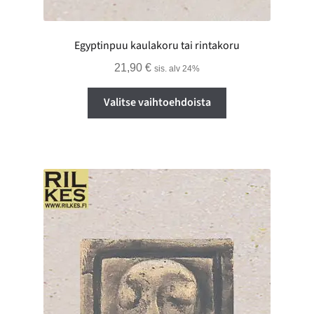
Egyptinpuu kaulakoru tai rintakoru
21,90
€
sis. alv 24%
Tällä
Valitse vaihtoehdoista
tuotteella
on
useampi
muunnelma.
Voit
tehdä
valinnat
tuotteen
sivulla.