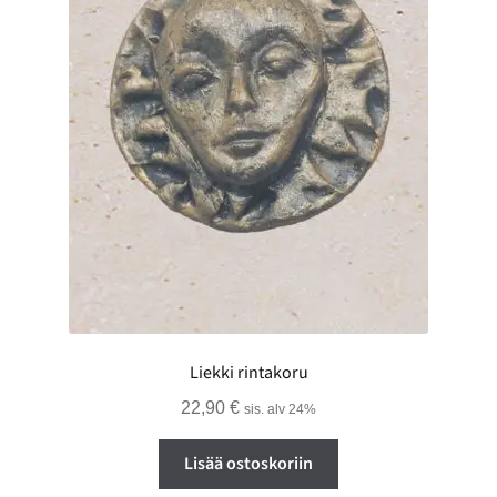
Liekki rintakoru
22,90
€
sis. alv 24%
Lisää ostoskoriin