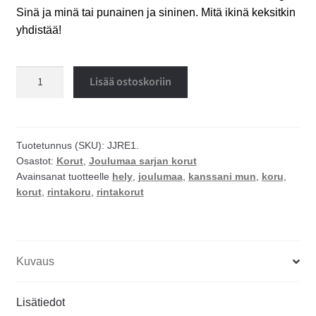
Sinä ja minä tai punainen ja sininen. Mitä ikinä keksitkin
yhdistää!
Kanssani
Lisää ostoskoriin
mun
rintakoru
määrä
Tuotetunnus (SKU):
JJRE1.
Osastot:
Korut
,
Joulumaa sarjan korut
Avainsanat tuotteelle
hely
,
joulumaa
,
kanssani mun
,
koru
,
korut
,
rintakoru
,
rintakorut
Kuvaus
Lisätiedot