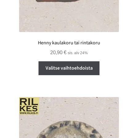
Henny kaulakoru tai rintakoru
20,90
€
sis. alv 24%
Tällä
Valitse vaihtoehdoista
tuotteella
on
useampi
muunnelma.
Voit
tehdä
valinnat
tuotteen
sivulla.