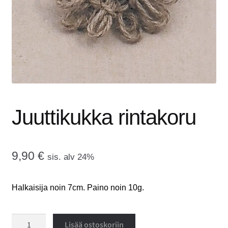
tason
OTA YHTEYTTÄ
valikko
GALLERIA
MAINOSMÖRKÖ
Laajenna
OSTOSKORI
alemman
Juuttikukka rintakoru
tason
valikko
9,90
€
sis. alv 24%
Halkaisija noin 7cm. Paino noin 10g.
Juuttikukka
Lisää ostoskoriin