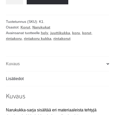
rintakoru
määrä
Tuotetunnus (SKU):
K1.
Osastot:
Korut
,
Narukukat
Avainsanat tuotteelle
hely
,
juuttikukka
,
koru
,
korut
,
rintakoru
,
rintakoru kukka
,
rintakorut
Kuvaus
Lisätiedot
Kuvaus
Narukukka-sarja sisältää eri materiaaleista tehtyjä