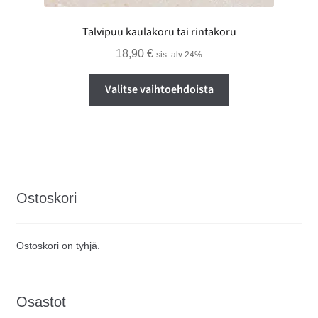
Talvipuu kaulakoru tai rintakoru
18,90
€
sis. alv 24%
Tällä
Valitse vaihtoehdoista
tuotteella
on
useampi
muunnelma.
Voit
tehdä
Ostoskori
valinnat
tuotteen
sivulla.
Ostoskori on tyhjä.
Osastot