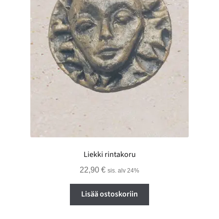
Liekki rintakoru
22,90
€
sis. alv 24%
Lisää ostoskoriin