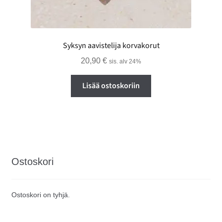
Syksyn aavistelija korvakorut
20,90
€
sis. alv 24%
Lisää ostoskoriin
Ostoskori
Ostoskori on tyhjä.