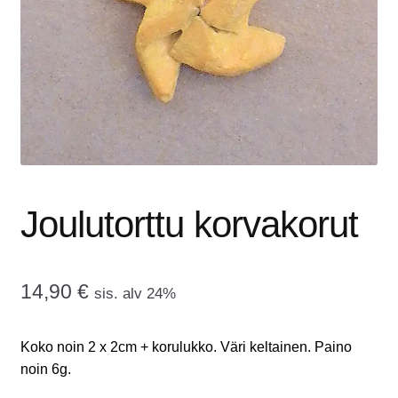
tason
OTA YHTEYTTÄ
valikko
GALLERIA
MAINOSMÖRKÖ
Laajenna
OSTOSKORI
alemman
tason
Joulutorttu korvakorut
valikko
14,90
€
sis. alv 24%
Koko noin 2 x 2cm + korulukko. Väri keltainen. Paino
noin 6g.