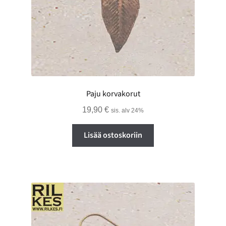
Paju korvakorut
19,90
€
sis. alv 24%
Lisää ostoskoriin