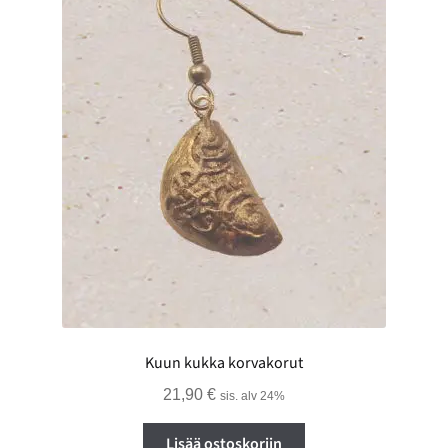
Kuun kukka korvakorut
21,90
€
sis. alv 24%
Lisää ostoskoriin