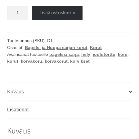
Joulutorttu
Lisää ostoskoriin
korvakorut
määrä
Tuotetunnus (SKU):
D1.
Osastot:
Bagelsi ja Huopa sarjan korut
,
Korut
Avainsanat tuotteelle
bagelssi sarja
,
hely
,
joulutorttu
,
koru
,
korut
,
korvakoru
,
korvakorut
,
korvikset
Kuvaus
Lisätiedot
Kuvaus