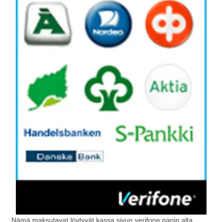
Nämä maksutavat löytyvät kassa sivun verifone napin alta.