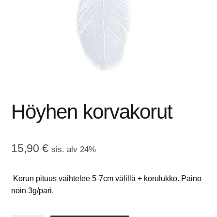
tason
OTA YHTEYTTÄ
valikko
GALLERIA
MAINOSMÖRKÖ
Laajenna
OSTOSKORI
alemman
Höyhen korvakorut
tason
valikko
15,90
€
sis. alv 24%
Korun pituus vaihtelee 5-7cm välillä + korulukko. Paino
noin 3g/pari.