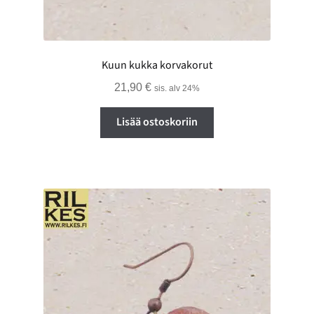
Kuun kukka korvakorut
21,90
€
sis. alv 24%
Lisää ostoskoriin