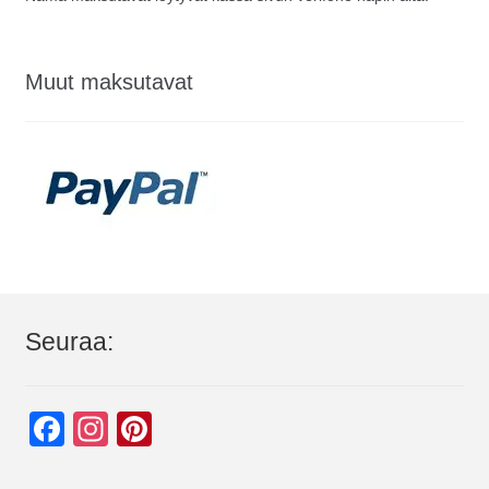
Muut maksutavat
Seuraa:
F
In
Pi
a
st
nt