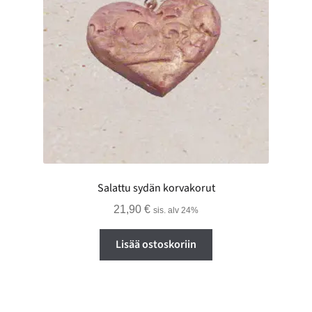
Salattu sydän korvakorut
21,90
€
sis. alv 24%
Lisää ostoskoriin