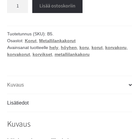
Höyhen
Lisää ostoskoriin
korvakorut
määrä
Tuotetunnus (SKU):
B5.
Osastot:
Korut
,
Metallilankakorut
Avainsanat tuotteelle
hely
,
höyhen
,
koru
,
korut
,
korvakoru
,
korvakorut
,
korvikset
,
metallilankakoru
Kuvaus
Lisätiedot
Kuvaus