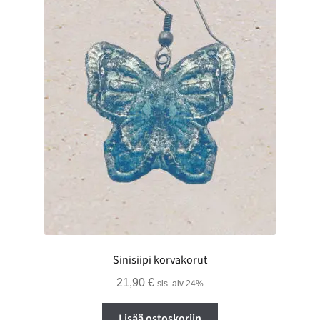
Sinisiipi korvakorut
21,90
€
sis. alv 24%
Lisää ostoskoriin