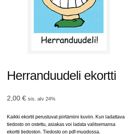
tason
OTA YHTEYTTÄ
valikko
GALLERIA
MAINOSMÖRKÖ
Laajenna
OSTOSKORI
alemman
tason
Herranduudeli ekortti
valikko
2,00
€
sis. alv 24%
Kaikki ekortit perustuvat piirtämiini kuviin. Kun ladattava
tiedosto on ostettu, asiakas voi ladata valitsemansa
ekortti tiedoston. Tiedosto on pdf-muodossa.