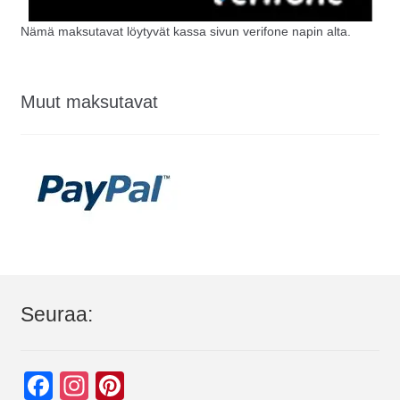
Nämä maksutavat löytyvät kassa sivun verifone napin alta.
Muut maksutavat
Seuraa:
F
In
Pi