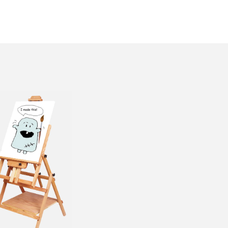
valinnat
tuotteen
sivulla.