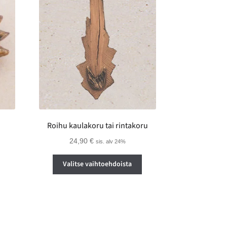
Roihu kaulakoru tai rintakoru
24,90
€
sis. alv 24%
Tällä
Valitse vaihtoehdoista
tuotteella
on
useampi
muunnelma.
Voit
tehdä