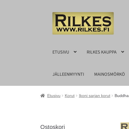
Siirry
Siirry
navigointiin
sisältöön
ETUSIVU
RILKES KAUPPA
JÄLLEENMYYNTI
MAINOSMÖRKÖ
Etusivu
Korut
Ikoni sarjan korut
Buddha 
Ostoskori