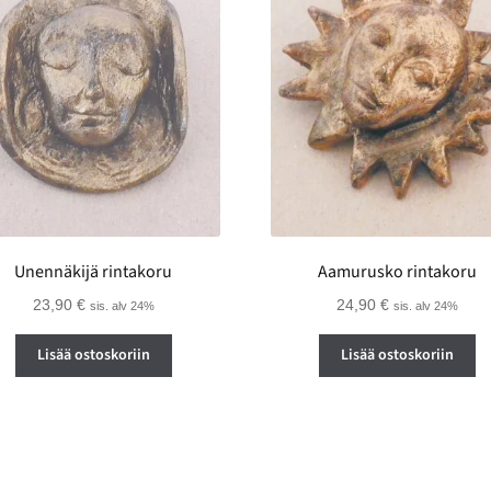
Unennäkijä rintakoru
Aamurusko rintakoru
23,90
€
24,90
€
sis. alv 24%
sis. alv 24%
Lisää ostoskoriin
Lisää ostoskoriin