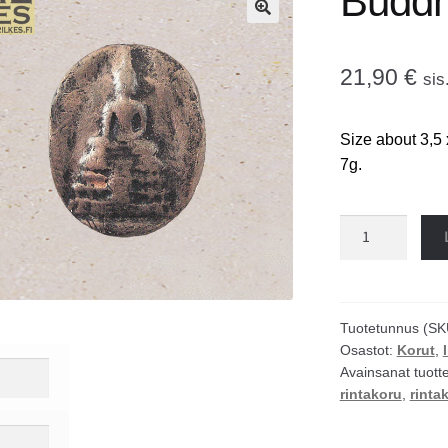
Buddh
🔍
21,90
€
sis
Size about 3,5
7g.
Buddha
rintakoru
määrä
Tuotetunnus (SK
Osastot:
Korut
,
Avainsanat tuott
rintakoru
,
rinta