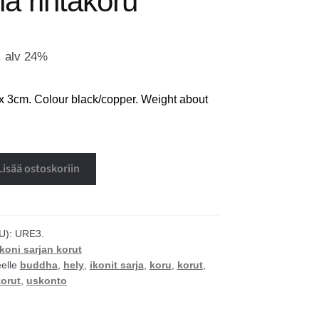
a rintakoru
. alv 24%
 x 3cm. Colour black/copper. Weight about
Lisää ostoskoriin
U):
URE3.
Ikoni sarjan korut
eelle
buddha
,
hely
,
ikonit sarja
,
koru
,
korut
,
korut
,
uskonto