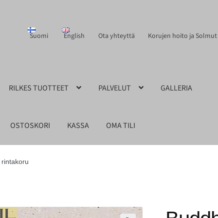
Suomi
English
Ota yhteyttä
Korujen hoito ja Solmut
RILKES TUOTTEET
PALVELUT
GALLERIA
OSTOSKORI
KASSA
OMA TILI
rintakoru