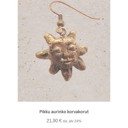
Pikku aurinko korvakorut
21,90
€
sis. alv 24%