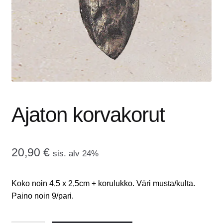
tason
OTA YHTEYTTÄ
valikko
GALLERIA
MAINOSMÖRKÖ
Laajenna
OSTOSKORI
alemman
Ajaton korvakorut
tason
valikko
20,90
€
sis. alv 24%
Koko noin 4,5 x 2,5cm + korulukko. Väri musta/kulta.
Paino noin 9/pari.