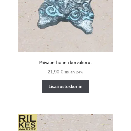
Päiväperhonen korvakorut
21,90
€
sis. alv 24%
Lisää ostoskoriin