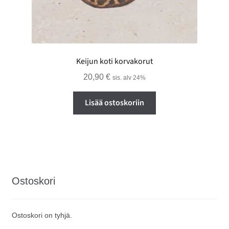
Keijun koti korvakorut
20,90
€
sis. alv 24%
Lisää ostoskoriin
Ostoskori
Ostoskori on tyhjä.