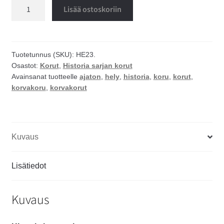
Ajaton
Lisää ostoskoriin
korvakorut
määrä
Tuotetunnus (SKU):
HE23.
Osastot:
Korut
,
Historia sarjan korut
Avainsanat tuotteelle
ajaton
,
hely
,
historia
,
koru
,
korut
,
korvakoru
,
korvakorut
Kuvaus
Lisätiedot
Kuvaus