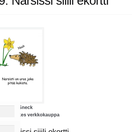
. Narsissi siiili ekortti
hor
Rilke Sneck
isher
Rilkes verkkokauppa
tal edition
 Narsissi siiili ekortti