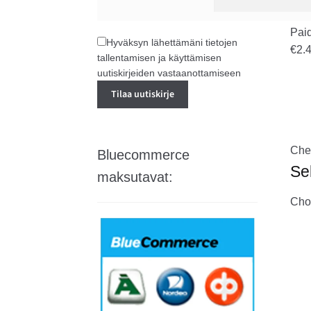
Pai
Hyväksyn lähettämäni tietojen
€2.
tallentamisen ja käyttämisen
uutiskirjeiden vastaanottamiseen
Che
Bluecommerce
Se
maksutavat:
Choo