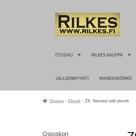
Siirry
Siirry
navigointiin
sisältöön
ETUSIVU
RILKES KAUPPA
JÄLLEENMYYNTI
MAINOSMÖRKÖ
Etusivu
Ebook
Z9. Narsissi siiili ekortti
Ostoskori