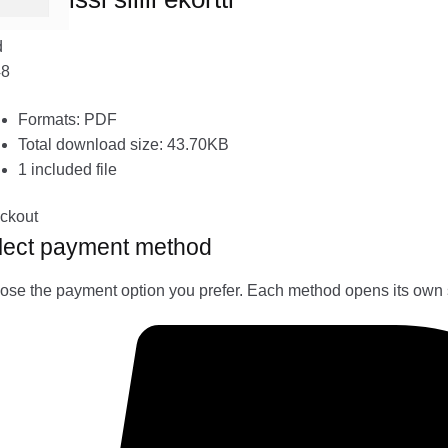
d
48
Formats: PDF
Total download size: 43.70KB
1 included file
ckout
lect payment method
se the payment option you prefer. Each method opens its own 