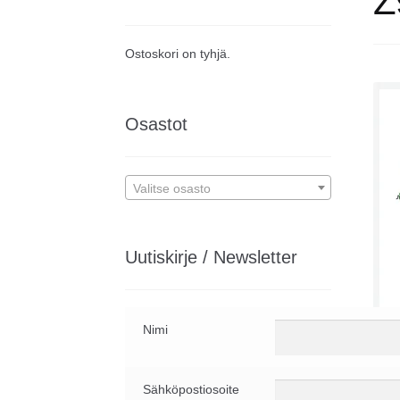
Z9
Ostoskori on tyhjä.
Osastot
Valitse osasto
Uutiskirje / Newsletter
Aut
Nimi
Publ
Digi
Sähköpostiosoite
Z9.