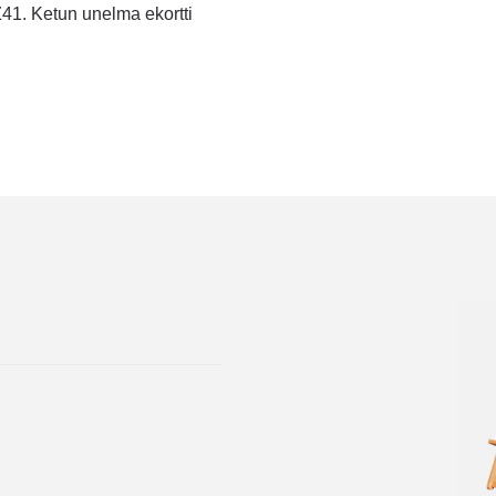
tikkelien
dellinen
41. Ketun unelma ekortti
rtikkeli
laus