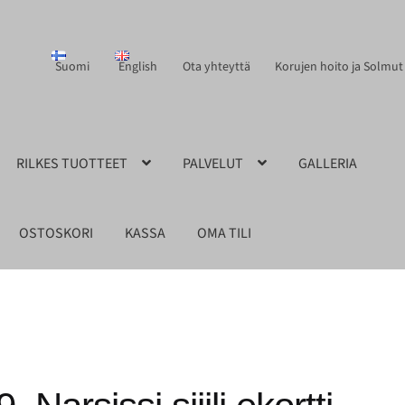
Suomi
English
Ota yhteyttä
Korujen hoito ja Solmut
RILKES TUOTTEET
PALVELUT
GALLERIA
OSTOSKORI
KASSA
OMA TILI