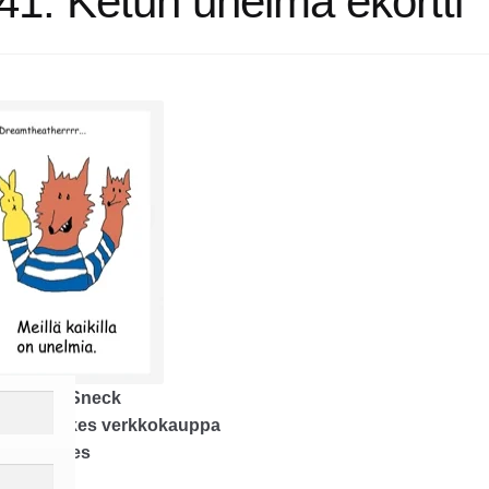
41. Ketun unelma ekortti
hor
Rilke Sneck
isher
Rilkes verkkokauppa
gth
1 pages
tal edition