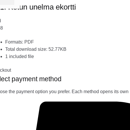
1. Ketun unelma ekortti
d
48
Formats: PDF
Total download size: 52.77KB
1 included file
ckout
lect payment method
se the payment option you prefer. Each method opens its own 