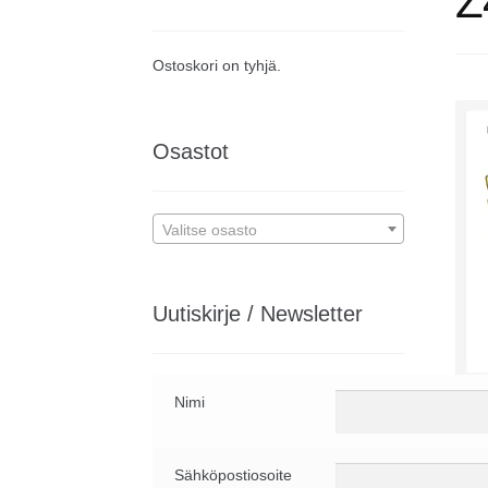
Z
Ostoskori on tyhjä.
Osastot
Valitse osasto
Uutiskirje / Newsletter
Aut
Nimi
Publ
Len
Sähköpostiosoite
Digi