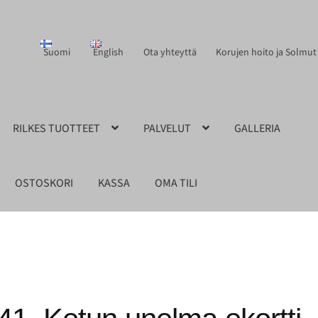
Suomi
English
Ota yhteyttä
Korujen hoito ja Solmut
RILKES TUOTTEET
PALVELUT
GALLERIA
OSTOSKORI
KASSA
OMA TILI