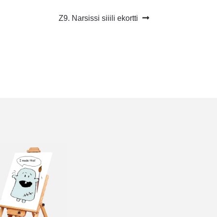
Seuraava
Z9. Narsissi siiili ekortti
artikkeli: