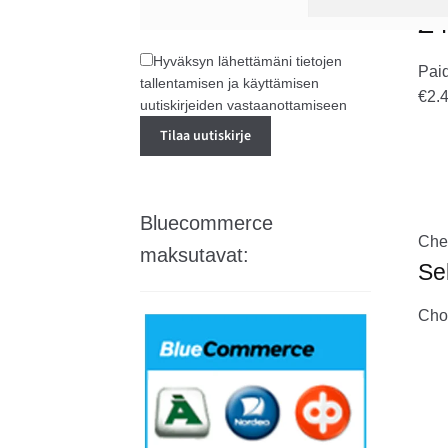
Z4
Hyväksyn lähettämäni tietojen
Pai
tallentamisen ja käyttämisen
€2.
uutiskirjeiden vastaanottamiseen
Bluecommerce
Che
maksutavat:
Se
Choo