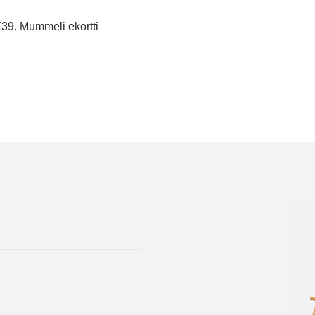
tikkelien
dellinen
39. Mummeli ekortti
rtikkeli
laus