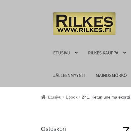
Siirry
Siirry
navigointiin
sisältöön
ETUSIVU
RILKES KAUPPA
JÄLLEENMYYNTI
MAINOSMÖRKÖ
Etusivu
Ebook
Z41. Ketun unelma ekortti
Ostoskori