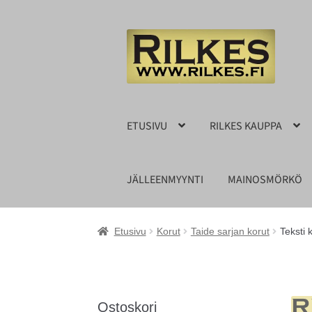
Siirry
Siirry
navigointiin
sisältöön
ETUSIVU
RILKES KAUPPA
JÄLLEENMYYNTI
MAINOSMÖRKÖ
Etusivu
Korut
Taide sarjan korut
Teksti 
Ostoskori