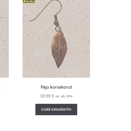
t
Paju korvakorut
19,90
€
sis. alv 24%
Lisää ostoskoriin