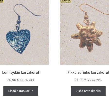
Lumisydän korvakorut
Pikku aurinko korvakoru
20,90
€
21,90
€
sis. alv 24%
sis. alv 24%
Lisää ostoskoriin
Lisää ostoskoriin