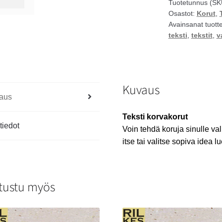
Tuotetunnus (SK
Osastot:
Korut
,
Avainsanat tuott
teksti
,
tekstit
,
v
Kuvaus
aus
Teksti korvakorut
tiedot
Voin tehdä koruja sinulle val
itse tai valitse sopiva idea l
tustu myös