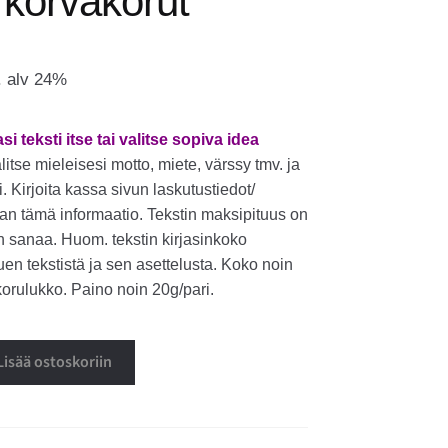
 korvakorut
. alv 24%
 teksti itse tai valitse sopiva idea
litse mieleisesi motto, miete, värssy tmv. ja
. Kirjoita kassa sivun laskutustiedot/
aan tämä informaatio. Tekstin maksipituus on
 sanaa. Huom. tekstin kirjasinkoko
puen tekstistä ja sen asettelusta. Koko noin
korulukko. Paino noin 20g/pari.
Lisää ostoskoriin