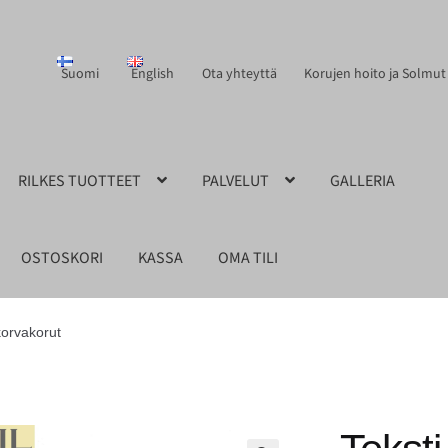
Suomi
English
Ota yhteyttä
Korujen hoito ja Solmut
RILKES TUOTTEET
PALVELUT
GALLERIA
OSTOSKORI
KASSA
OMA TILI
korvakorut