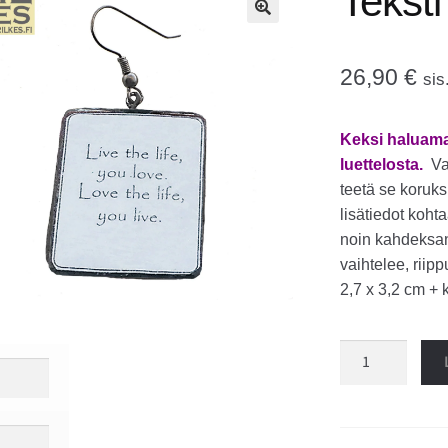
Teksti
🔍
26,90
€
sis
Keksi haluamasi
luettelosta.
Va
teetä se koruksi
lisätiedot koht
noin kahdeksan
vaihtelee, riip
2,7 x 3,2 cm + 
Teksti
korvakorut
määrä