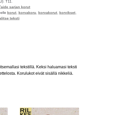
U):
T11.
Taide sarjan korut
eelle
korut
,
korvakoru
,
korvakorut
,
korvikset
,
alitse teksti
itsemallasi tekstillä. Keksi haluamasi teksti
uettelosta. Korulukot eivät sisällä nikkeliä.