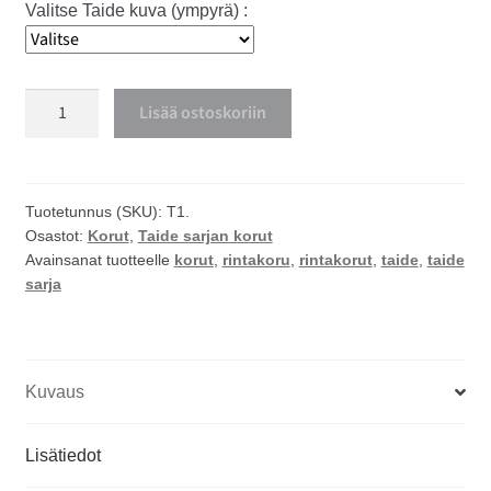
Valitse Taide kuva (ympyrä) :
Taide
Lisää ostoskoriin
rintakoru
määrä
Tuotetunnus (SKU):
T1.
Osastot:
Korut
,
Taide sarjan korut
Avainsanat tuotteelle
korut
,
rintakoru
,
rintakorut
,
taide
,
taide
sarja
Kuvaus
Lisätiedot