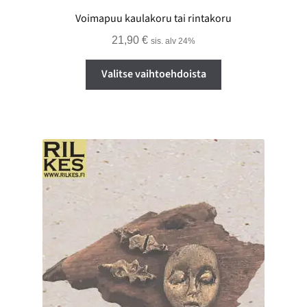
Voimapuu kaulakoru tai rintakoru
21,90
€
sis. alv 24%
Tällä
Valitse vaihtoehdoista
tuotteella
on
useampi
muunnelma.
Voit
tehdä
valinnat
tuotteen
sivulla.