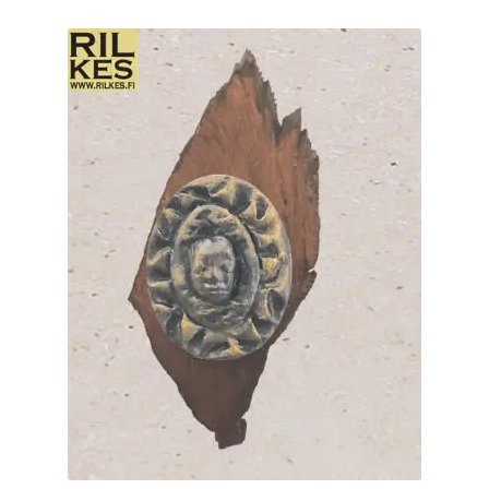
muunnelma.
Voit
tehdä
valinnat
tuotteen
sivulla.