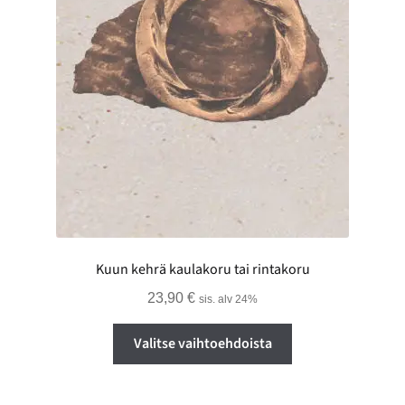
Kuun kehrä kaulakoru tai rintakoru
23,90
€
sis. alv 24%
Tällä
Valitse vaihtoehdoista
tuotteella
on
useampi