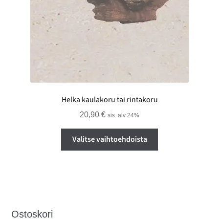
Helka kaulakoru tai rintakoru
20,90
€
sis. alv 24%
Tällä
Valitse vaihtoehdoista
tuotteella
on
useampi
muunnelma.
Voit
tehdä
Ostoskori