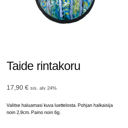
tason
OTA YHTEYTTÄ
valikko
GALLERIA
MAINOSMÖRKÖ
Laajenna
OSTOSKORI
alemman
Taide rintakoru
tason
valikko
17,90
€
sis. alv 24%
Valitse haluamasi kuva luettelosta. Pohjan halkaisija
noin 2,9cm. Paino noin 6g.