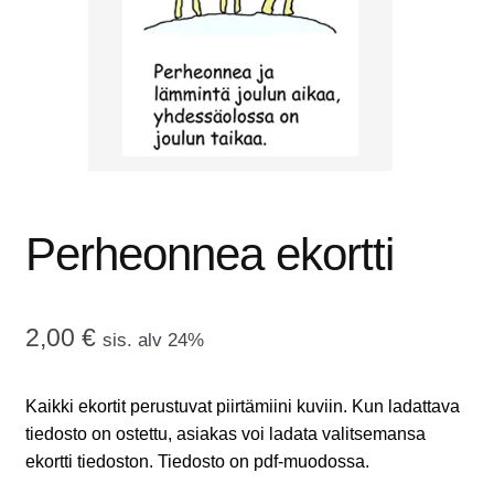
tason
OTA YHTEYTTÄ
valikko
GALLERIA
MAINOSMÖRKÖ
Laajenna
OSTOSKORI
alemman
Perheonnea ekortti
tason
valikko
2,00
€
sis. alv 24%
Kaikki ekortit perustuvat piirtämiini kuviin. Kun ladattava
tiedosto on ostettu, asiakas voi ladata valitsemansa
ekortti tiedoston. Tiedosto on pdf-muodossa.