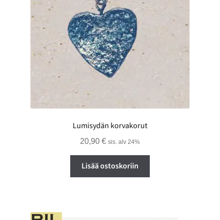
Lumisydän korvakorut
20,90
€
sis. alv 24%
Lisää ostoskoriin