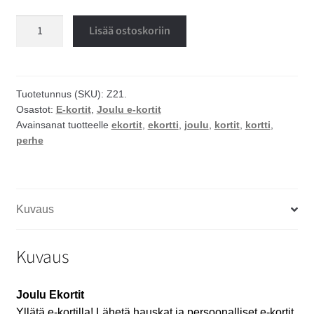
Perheonnea
Lisää ostoskoriin
ekortti
määrä
Tuotetunnus (SKU):
Z21.
Osastot:
E-kortit
,
Joulu e-kortit
Avainsanat tuotteelle
ekortit
,
ekortti
,
joulu
,
kortit
,
kortti
,
perhe
Kuvaus
Kuvaus
Joulu Ekortit
Yllätä e-kortilla! Lähetä hauskat ja persoonalliset e-kortit