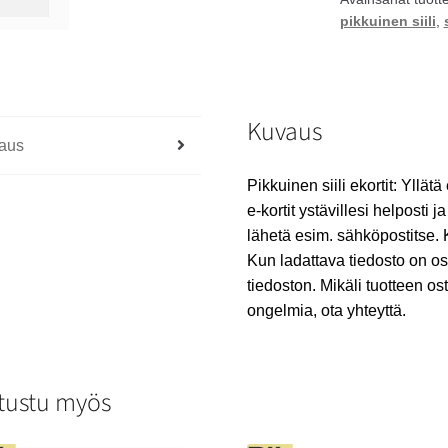
pikkuinen siili
,
Kuvaus
aus
Pikkuinen siili ekortit: Yllät
e-kortit ystävillesi helposti j
lähetä esim. sähköpostitse. Ka
Kun ladattava tiedosto on os
tiedoston. Mikäli tuotteen o
ongelmia, ota yhteyttä.
tustu myös