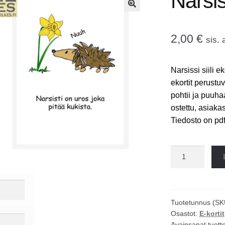
Narsiss
🔍
2,00
€
sis. 
Narsissi siili ek
ekortit perustuv
pohtii ja puuha
ostettu, asiaka
Tiedosto on pd
Narsissi
siili
ekortti
määrä
Tuotetunnus (SK
Osastot:
E-kortit
Avainsanat tuott