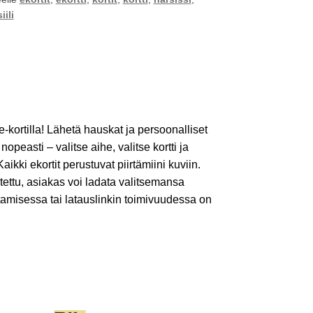
siili
ä e-kortilla! Lähetä hauskat ja persoonalliset
a nopeasti – valitse aihe, valitse kortti ja
ikki ekortit perustuvat piirtämiini kuviin.
tettu, asiakas voi ladata valitsemansa
stamisessa tai latauslinkin toimivuudessa on