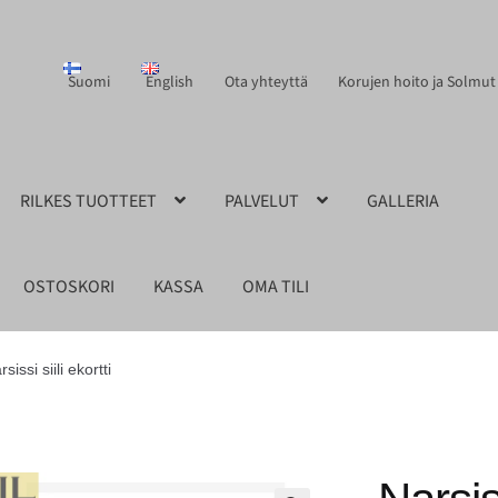
Suomi
English
Ota yhteyttä
Korujen hoito ja Solmut
RILKES TUOTTEET
PALVELUT
GALLERIA
OSTOSKORI
KASSA
OMA TILI
sissi siili ekortti