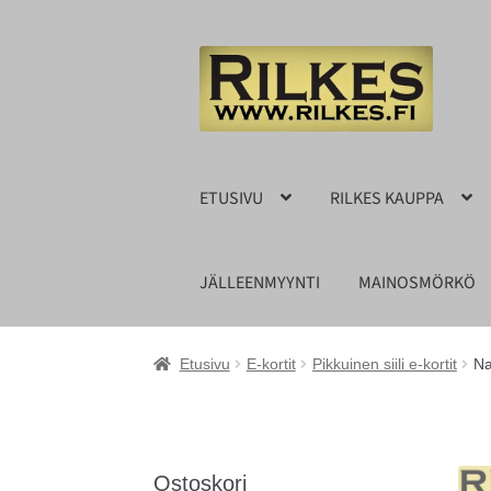
Siirry
Siirry
navigointiin
sisältöön
ETUSIVU
RILKES KAUPPA
JÄLLEENMYYNTI
MAINOSMÖRKÖ
Etusivu
E-kortit
Pikkuinen siili e-kortit
Nar
Ostoskori