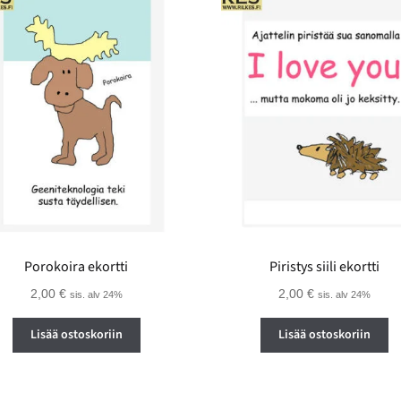
Porokoira ekortti
Piristys siili ekortti
2,00
€
2,00
€
sis. alv 24%
sis. alv 24%
Lisää ostoskoriin
Lisää ostoskoriin