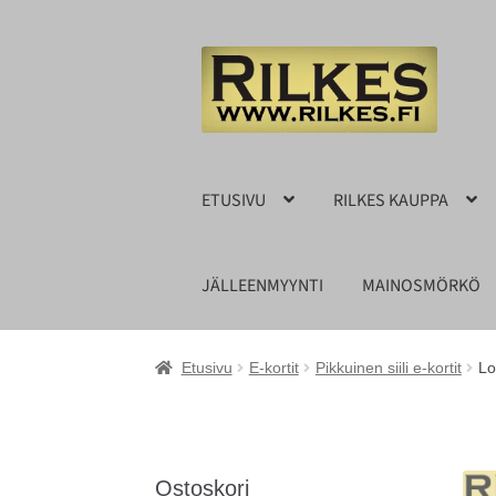
Siirry
Siirry
navigointiin
sisältöön
ETUSIVU
RILKES KAUPPA
JÄLLEENMYYNTI
MAINOSMÖRKÖ
Etusivu
E-kortit
Pikkuinen siili e-kortit
Lo
Ostoskori