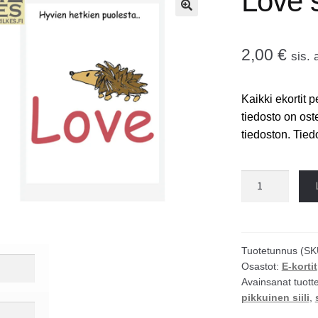
Love si
🔍
2,00
€
sis. 
Kaikki ekortit p
tiedosto on ost
tiedoston. Tie
Love
siili
ekortti
määrä
Tuotetunnus (SK
Osastot:
E-kortit
Avainsanat tuott
pikkuinen siili
,