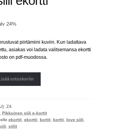
ili ekortti
alv 24%
erustuvat piirtämiini kuviin. Kun ladattava
ettu, asiakas voi ladata valitsemansa ekortti
dosto on pdf-muodossa.
Lisää ostoskoriin
U):
Z4.
,
Pikkuinen siili e-kortit
eelle
ekortit
,
ekortti
,
kortit
,
kortti
,
love siili
,
siili
,
siilit