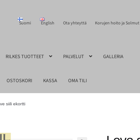
Suomi
English
Ota yhteyttä
Korujen hoito ja Solmut
RILKES TUOTTEET
PALVELUT
GALLERIA
OSTOSKORI
KASSA
OMA TILI
ve siili ekortti