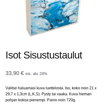
tason
OTA YHTEYTTÄ
valikko
GALLERIA
MAINOSMÖRKÖ
Laajenna
OSTOSKORI
alemman
Isot Sisustustaulut
tason
valikko
33,90
€
sis. alv 24%
Valitse haluamasi kuva luettelosta. Iso, koko noin 21 x
29,7 x 1,3cm (L,K,S). Pysty tai vaaka. Kuva hieman
pohjan kokoa pienempi. Paino noin 720g.