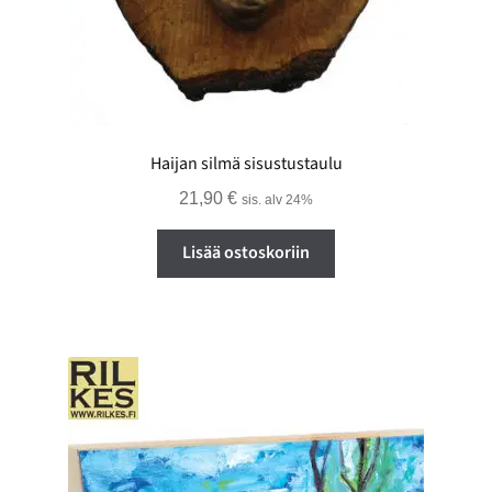
Haijan silmä sisustustaulu
21,90
€
sis. alv 24%
Lisää ostoskoriin