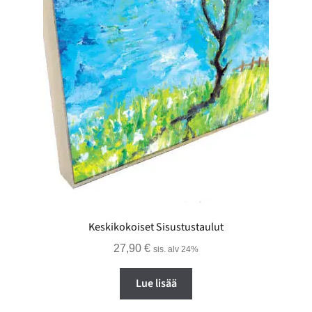
Keskikokoiset Sisustustaulut
27,90
€
sis. alv 24%
Lue lisää