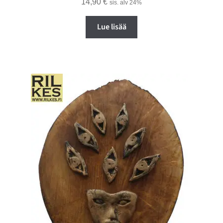
14,90
€
sis. alv 24%
Lue lisää