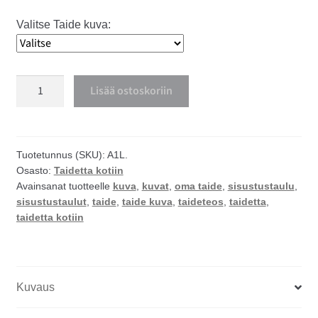
Valitse Taide kuva:
Isot
Lisää ostoskoriin
Sisustustaulut
määrä
Tuotetunnus (SKU):
A1L.
Osasto:
Taidetta kotiin
Avainsanat tuotteelle
kuva
,
kuvat
,
oma taide
,
sisustustaulu
,
sisustustaulut
,
taide
,
taide kuva
,
taideteos
,
taidetta
,
taidetta kotiin
Kuvaus