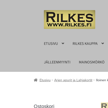
Siirry
Siirry
navigointiin
sisältöön
ETUSIVU
RILKES KAUPPA
JÄLLEENMYYNTI
MAINOSMÖRKÖ
Etusivu
Arjen apurit ja Lahjakortit
Iloinen 
Ostoskori