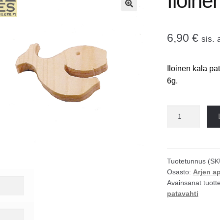
Iloine
🔍
6,90
€
sis. 
Iloinen kala pa
6g.
Iloinen
kala
patavahti
määrä
Tuotetunnus (SK
Osasto:
Arjen ap
Avainsanat tuott
patavahti