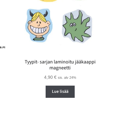
Tyypit- sarjan laminoitu jääkaappi
magneetti
4,90
€
sis. alv 24%
Lue lisää