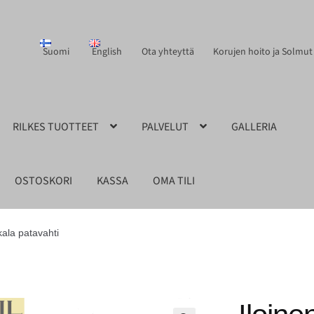
Suomi
English
Ota yhteyttä
Korujen hoito ja Solmut
RILKES TUOTTEET
PALVELUT
GALLERIA
OSTOSKORI
KASSA
OMA TILI
kala patavahti