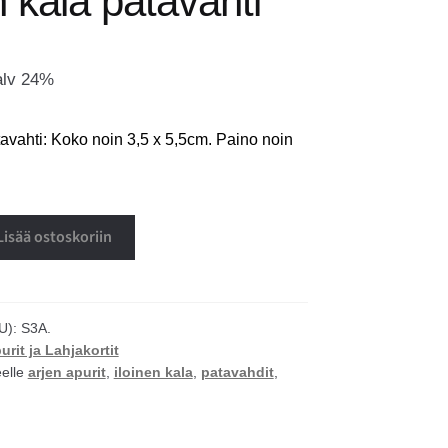
n kala patavahti
alv 24%
tavahti: Koko noin 3,5 x 5,5cm. Paino noin
Lisää ostoskoriin
U):
S3A.
urit ja Lahjakortit
eelle
arjen apurit
,
iloinen kala
,
patavahdit
,