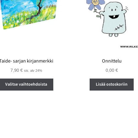
Taide- sarjan kirjanmerkki
Onnittelu
7,90
€
0,00
€
sis. alv 24%
Tällä
Valitse vaihtoehdoista
Lisää ostoskoriin
tuotteella
on
useampi
muunnelma.
Voit
tehdä
valinnat
tuotteen