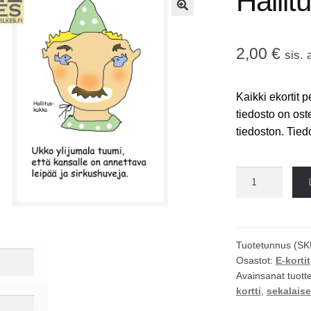
Hallit
🔍
2,00
€
sis. 
Kaikki ekortit p
tiedosto on ost
tiedoston. Tie
Hallituskukka
ekortti
määrä
Tuotetunnus (SK
Osastot:
E-kortit
Avainsanat tuott
kortti
,
sekalaise