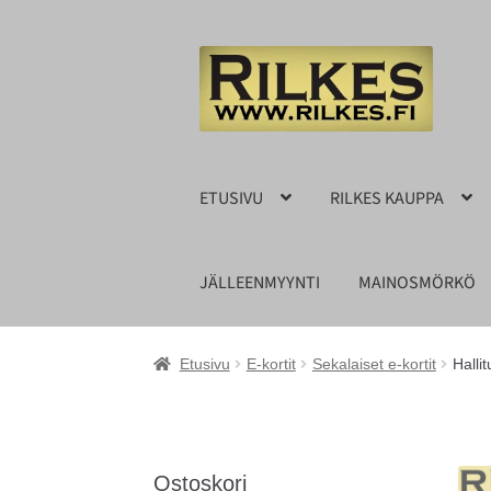
Siirry
Siirry
navigointiin
sisältöön
ETUSIVU
RILKES KAUPPA
JÄLLEENMYYNTI
MAINOSMÖRKÖ
Etusivu
E-kortit
Sekalaiset e-kortit
Halli
Ostoskori