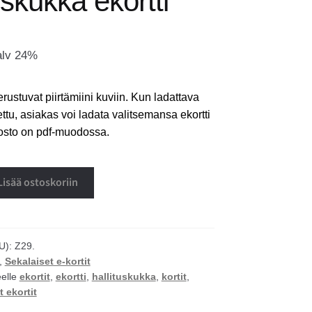
uskukka ekortti
alv 24%
erustuvat piirtämiini kuviin. Kun ladattava
ettu, asiakas voi ladata valitsemansa ekortti
dosto on pdf-muodossa.
Lisää ostoskoriin
U):
Z29.
,
Sekalaiset e-kortit
eelle
ekortit
,
ekortti
,
hallituskukka
,
kortit
,
t ekortit